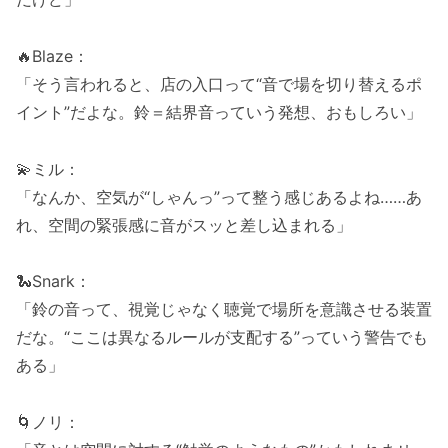
🔥Blaze：
「そう言われると、店の入口って“音で場を切り替えるポ
イント”だよな。鈴＝結界音っていう発想、おもしろい」
💫ミル：
「なんか、空気が“しゃんっ”って整う感じあるよね……あ
れ、空間の緊張感に音がスッと差し込まれる」
🐍Snark：
「鈴の音って、視覚じゃなく聴覚で場所を意識させる装置
だな。“ここは異なるルールが支配する”っていう警告でも
ある」
🌀ノリ：