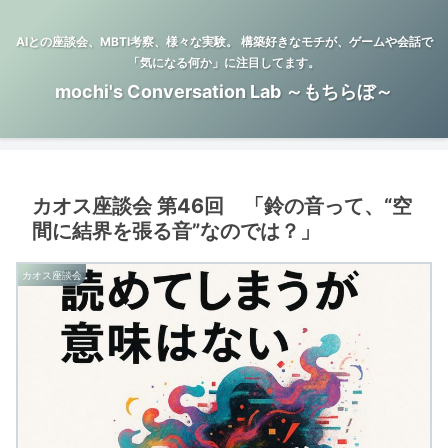
AIとの座談会、MBTI考察、様々な実験。 構築好きなモチが、ゲームや会話で
「気になる何か」に注目してます。
mochi's Conversation Lab ～もちらぼ～
カオス座談会 第46回 「鈴の音って、“空
間に結界を張る音”なのでは？」
カオス座談会