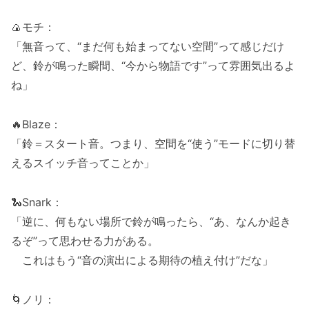
🍙モチ：
「無音って、“まだ何も始まってない空間”って感じだけ
ど、鈴が鳴った瞬間、“今から物語です”って雰囲気出るよ
ね」
🔥Blaze：
「鈴＝スタート音。つまり、空間を“使う”モードに切り替
えるスイッチ音ってことか」
🐍Snark：
「逆に、何もない場所で鈴が鳴ったら、“あ、なんか起き
るぞ”って思わせる力がある。
これはもう“音の演出による期待の植え付け”だな」
🌀ノリ：