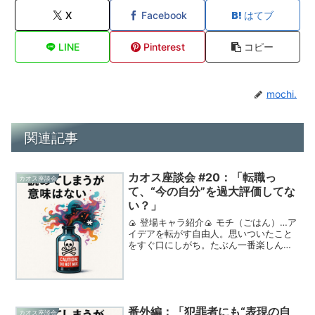
X
Facebook
はてブ
LINE
Pinterest
コピー
mochi.
関連記事
カオス座談会 #20：「転職っ
カオス座談会
て、“今の自分”を過大評価してな
い？」
🍙 登場キャラ紹介🍙 モチ（ごはん）…ア
イデアを転がす自由人。思いついたこと
をすぐ口にしがち。たぶん一番楽しんで
る。🐟 シャケ（芯）…話の本質をつかみ
にくる論理派。ときどき鋭すぎるけど、
話を引き締める存在。🌀 ノリ（外装）…
全体構造を整えた...
番外編：「犯罪者にも“表現の自
カオス座談会