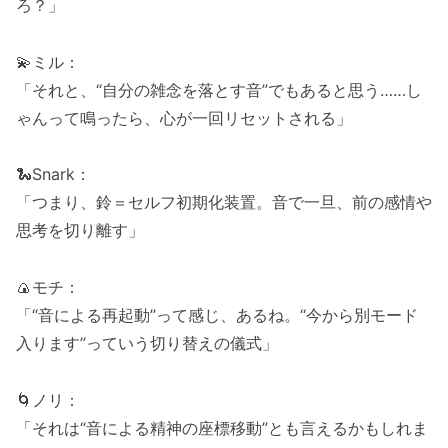
ろ？」
💫ミル：
「それと、“自分の雑念を落とす音”でもあると思う……し
ゃんって鳴ったら、心が一回リセットされる」
🐍Snark：
「つまり、鈴＝セルフ初期化装置。音で一旦、前の感情や
思考を切り離す」
🍙モチ：
「“音による再起動”って感じ、あるね。“今から別モード
入ります”っていう切り替えの儀式」
🌀ノリ：
「それは“音による精神の座標移動”とも言えるかもしれま