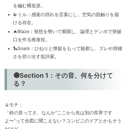
を編む構造派。
💫ミル：感覚の揺れを言葉にし、空気の肌触りを届
ける存在。
🔥Blaze：発想を勢いで展開し、論理とテンポで突破
口を作る推進役。
🐍Snark：ひねりと懐疑をもって観察し、ズレや滑稽
さを切り出す批評家。
🟠Section 1：その音、何を分けて
る？
🍙モチ：
「鈴の音ってさ、なんか“ここから先は別の世界です
よ〜”って合図に聞こえない？コンビニのドアとかもそう
だけど」