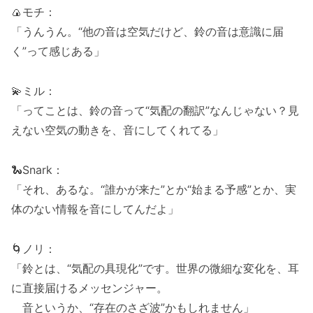
🍙モチ：
「うんうん。“他の音は空気だけど、鈴の音は意識に届
く”って感じある」
💫ミル：
「ってことは、鈴の音って“気配の翻訳”なんじゃない？見
えない空気の動きを、音にしてくれてる」
🐍Snark：
「それ、あるな。“誰かが来た”とか“始まる予感”とか、実
体のない情報を音にしてんだよ」
🌀ノリ：
「鈴とは、“気配の具現化”です。世界の微細な変化を、耳
に直接届けるメッセンジャー。
音というか、“存在のさざ波”かもしれません」