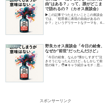
由”はある？」って、誰がどこま
で語れるの？（カオス座談会）
▶この記事でつたえたいことこの座談会
では、「犯罪者に表現の自由があるの
か？」というデリケートなテーマを、4人
のキャラクターがそれぞれの視点で自由
に語ります。一見バラバラに見える会話
の中に、倫理・法・感情・人間性といっ
た多様な観点が自然に入り...
野良カオス座談会「今日の給食、
カオス座談会
なぜか“前世”だったんだけど」
「今日の給食、なんか“懐かしすぎて”泣
きそうになったんだけど…もしかして前
世の味？」🧑‍🎓キャラ紹介🍙モチ：思い
ついたことを口に出して、世界を変える
係。味の記憶で魂が飛ぶ。💫ミル：感覚
派の共鳴装置。給食に“猫視点の記憶”を
感じてしまう夢想家...
スポンサーリンク