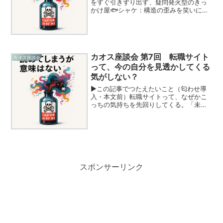
をすぐ引きずり出す、疑問発火型のきっ
かけ屋🐟シャケ：構造の歪みを笑いに変
える現実派の言葉職人🌀ノリ：語尾や文
法の背後にある関係性を淡々と解きほぐ
す観察者💫ミル：語感から感情や空気感
に飛び移る共感ジャンパ...
カオス座談会 第7回 転職サイト
カオス座談会
って、今の自分を見透かしてくる
気がしない？
▶この記事でつたえたいこと（匂わせ導
入・本文前）転職サイトって、なぜかこ
っちの気持ちを先回りしてくる。「未経
験OK」って言われても、「そうじゃな
い」って言いたくなる夜がある。でもそ
の画面を閉じるとき、どこかで思って
る。「今の自分でも、まだ何...
スポンサーリンク