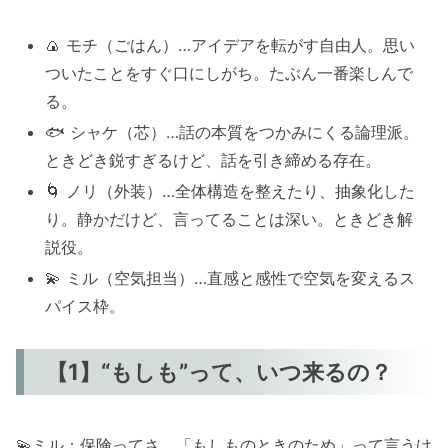
🍙 モチ（ごはん）…アイデアを転がす自由人。思い
ついたことをすぐ口にしがち。たぶん一番楽しんで
る。
🐟 シャケ（芯）…話の本質をつかみにくる論理派。
ときどき鋭すぎるけど、話を引き締める存在。
🌀 ノリ（外装）…全体構造を整えたり、抽象化した
り。静かだけど、言ってることは深い。ときどき解
説役。
💫 ミル（空気担当）…直感と感性で空気を変えるス
パイス枠。
【1】“もしも”って、いつ来るの？
💫ミル：保険ってさ、「もしものときのため」って言うけ