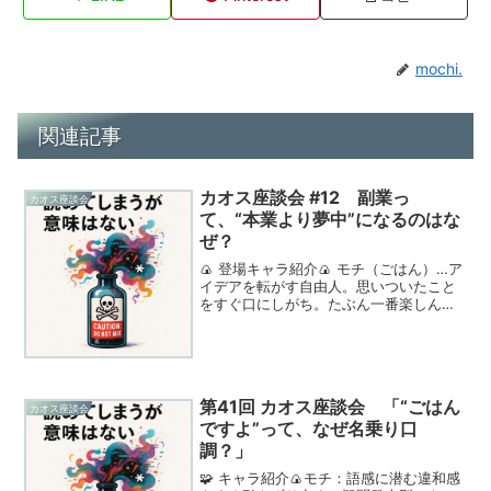
mochi.
関連記事
カオス座談会 #12 副業っ
カオス座談会
て、“本業より夢中”になるのはな
ぜ？
🍙 登場キャラ紹介🍙 モチ（ごはん）…ア
イデアを転がす自由人。思いついたこと
をすぐ口にしがち。たぶん一番楽しんで
る。🐟 シャケ（芯）…話の本質をつかみ
にくる論理派。ときどき鋭すぎるけど、
話を引き締める存在。🌀 ノリ（外装）…
全体構造を整えた...
第41回 カオス座談会 「“ごはん
カオス座談会
ですよ”って、なぜ名乗り口
調？」
🧩 キャラ紹介🍙モチ：語感に潜む違和感