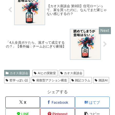
【カオス座談会 第9回】住宅ローンっ
て、家を買ったのに、なんでまだ家じゃ
ない感じするの？
「4人全員ボケたら、漫才って成立する
の？」【番外編：チームおにぎり劇場】
カオス座談会
AIとの実験室
カオス座談会
哲学っぽい話
発散型アクション構造
雑記コラム
雑談AI
シェアする
X
Facebook
はてブ
LINE
Pinterest
コピー