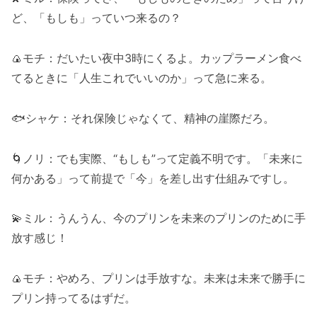
ど、「もしも」っていつ来るの？
🍙モチ：だいたい夜中3時にくるよ。カップラーメン食べ
てるときに「人生これでいいのか」って急に来る。
🐟シャケ：それ保険じゃなくて、精神の崖際だろ。
🌀ノリ：でも実際、“もしも”って定義不明です。「未来に
何かある」って前提で「今」を差し出す仕組みですし。
💫ミル：うんうん、今のプリンを未来のプリンのために手
放す感じ！
🍙モチ：やめろ、プリンは手放すな。未来は未来で勝手に
プリン持ってるはずだ。