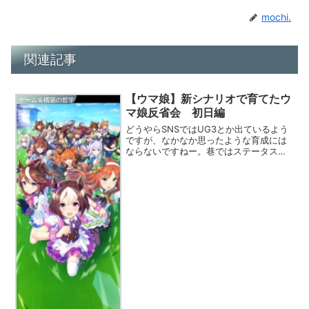
mochi.
関連記事
【ウマ娘】新シナリオで育てたウ
ゲーム＆構築の哲学
マ娘反省会 初日編
どうやらSNSではUG3とか出ているよう
ですが、なかなか思ったような育成には
ならないですねー。巷ではステータスが
更に盛りやすくなったとの話があります
が、自分はそうは思えない…。おそらく
育成が下手だからと思いますが。どのよ
うな編成だとあまりス...