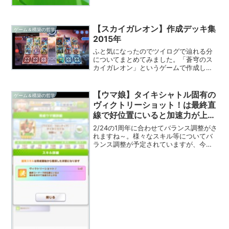
【スカイガレオン】作成デッキ集
ゲーム＆構築の哲学
2015年
ふと気になったのでツイログで辿れる分
についてまとめてみました。「蒼穹のス
カイガレオン」というゲームで作成した
デッキ集です。■公式のPR画面■バトル
画面ブラダスと似てますが、簡単に言う
と3×3のマスにカードを配置し、相手を
【ウマ娘】タイキシャトル固有の
ゲーム＆構築の哲学
全て戦闘不能にすると...
ヴィクトリーショット！は最終直
線で好位置にいると加速力が上が
る（性能予想）
2/24の1周年に合わせてバランス調整がさ
れますね～。様々なスキル等についてバ
ランス調整が予定されていますが、今回
は特にタイキシャトルの固有スキルであ
る「ヴィクトリーショット！」について
考えたいと思います。タイキシャトルと
はタイキシャトルは...