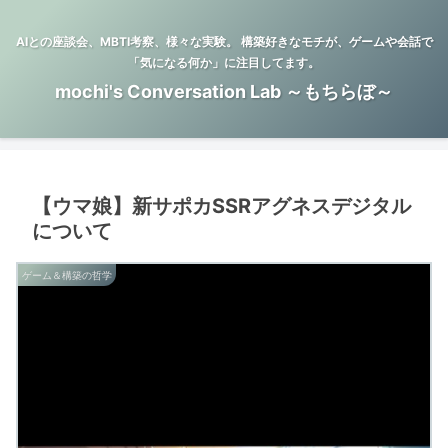
AIとの座談会、MBTI考察、様々な実験。 構築好きなモチが、ゲームや会話で
「気になる何か」に注目してます。
mochi's Conversation Lab ～もちらぼ～
【ウマ娘】新サポカSSRアグネスデジタル
について
ゲーム＆構築の哲学