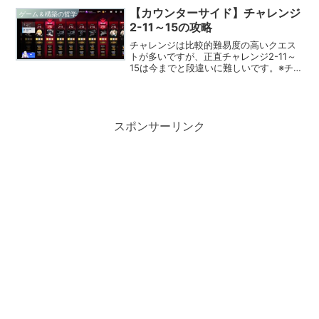
枚ほど採用したい（再出撃まで時間が掛
【カウンターサイド】チャレンジ
ゲーム＆構築の哲学
かるので、事前に陣形が崩...
2-11～15の攻略
チャレンジは比較的難易度の高いクエス
トが多いですが、正直チャレンジ2-11～
15は今までと段違いに難しいです。※チャ
レンジ2-12を無理やり突破しても、チャ
レンジ2-13…と難しいチャレンジが続
き、一度挫折しました…その後、何かと
自分はクリ...
スポンサーリンク