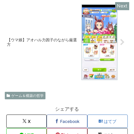
【ウマ娘】アオハル力因子のながら厳選
方
ゲーム＆構築の哲学
シェアする
X
Facebook
はてブ