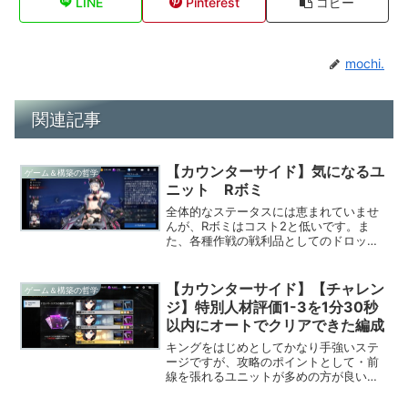
LINE
Pinterest
コピー
mochi.
関連記事
【カウンターサイド】気になるユ
ゲーム＆構築の哲学
ニット Rボミ
全体的なステータスには恵まれていませ
んが、Rボミはコスト2と低いです。ま
た、各種作戦の戦利品としてのドロップ
はなく、限凸はガチャか適性コア頼みと
なります。特に可能性がありそうな点と
しては、「自信と同じHPを持つ分身を召
【カウンターサイド】【チャレン
ゲーム＆構築の哲学
喚する」という行動とな...
ジ】特別人材評価1-3を1分30秒
以内にオートでクリアできた編成
キングをはじめとしてかなり手強いステ
ージですが、攻略のポイントとして・前
線を張れるユニットが多めの方が良い
（キングのスキル系攻撃の攻撃範囲が広
いため、後衛に被弾しやすい）・回復は2