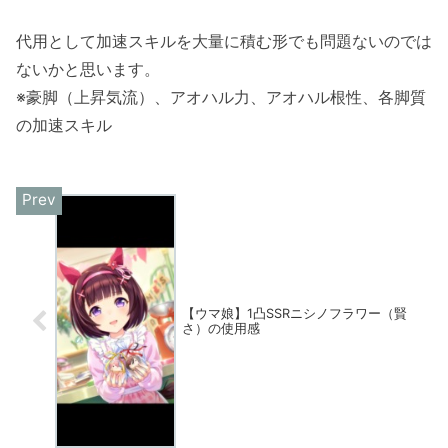
代用として加速スキルを大量に積む形でも問題ないのでは
ないかと思います。
※豪脚（上昇気流）、アオハル力、アオハル根性、各脚質
の加速スキル
【ウマ娘】1凸SSRニシノフラワー（賢
さ）の使用感