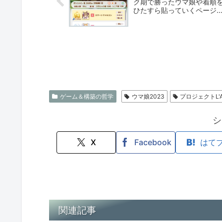
ク期で勝ったウマ娘や着順
ひたすら貼っていくページ
（新シナリオ プロジェク
L’Arc）
ゲーム＆構築の哲学
ウマ娘2023
プロジェクトL'A
シ
X
Facebook
はて
関連記事