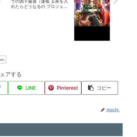
を
での因子厳選（速報 玉座を入
れたらどうなるの プロジェク
ト
トL’Arc）
rc
ェアする
ブ
LINE
Pinterest
コピー
mochi.