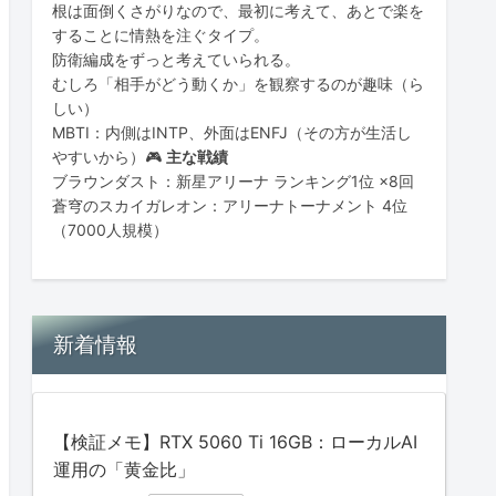
根は面倒くさがりなので、最初に考えて、あとで楽を
することに情熱を注ぐタイプ。
防衛編成をずっと考えていられる。
むしろ「相手がどう動くか」を観察するのが趣味（ら
しい）
MBTI：内側はINTP、外面はENFJ（その方が生活し
やすいから）🎮
主な戦績
ブラウンダスト：新星アリーナ ランキング1位 ×8回
蒼穹のスカイガレオン：アリーナトーナメント 4位
（7000人規模）
新着情報
【検証メモ】RTX 5060 Ti 16GB：ローカルAI
運用の「黄金比」