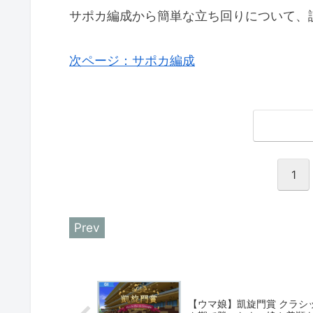
サポカ編成から簡単な立ち回りについて、
次ページ：サポカ編成
1
【ウマ娘】凱旋門賞 クラシ