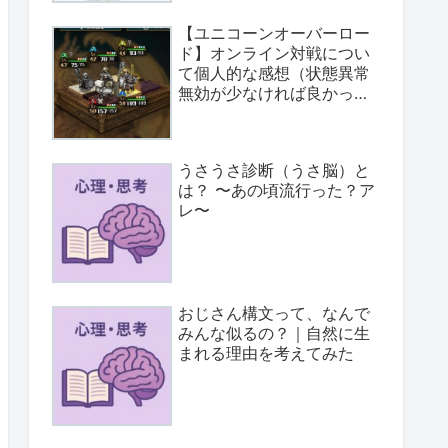
【ユニコーンオーバーロー
ド】オンライン対戦につい
て個人的な感想（状態異常
無効が少なければ良かっ
た）
うさうさ診断（うさ脳）と
は？ 〜あの頃流行った？ア
レ〜
おじさん構文って、なんで
みんな似るの？｜自然に生
まれる理由を考えてみた