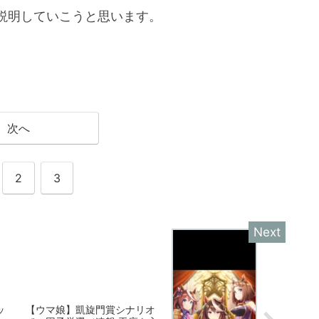
説明していこうと思います。
次へ
2
3
ッ
【ウマ娘】凱旋門賞シナリオ