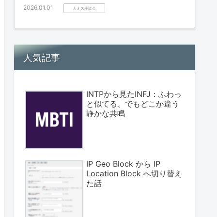
2026.01.01
カオス座談会
人気記事
INTPから見たINFJ：ふわっ
と似てる、でもどこか違う
静かな共鳴
IP Geo Block から IP
Location Block へ切り替え
た話