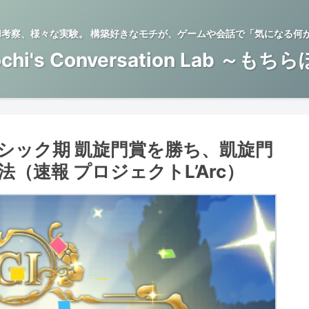
BTI考察、様々な実験。 構築好きなモチが、ゲームや会話で「気になる何
chi's Conversation Lab ～もち
シック期 凱旋門賞を勝ち、凱旋門
（速報 プロジェクトL’Arc）