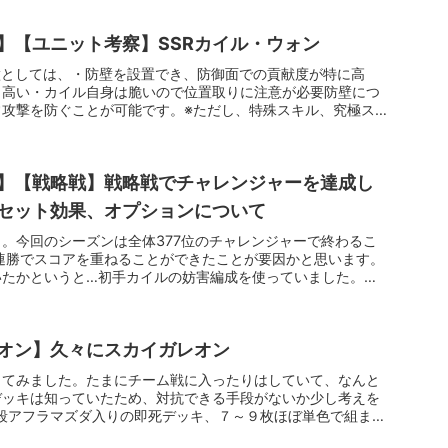
】【ユニット考察】SSRカイル・ウォン
徴としては、・防壁を設置でき、防御面での貢献度が特に高
こ高い・カイル自身は脆いので位置取りに注意が必要防壁につ
常攻撃を防ぐことが可能です。※ただし、特殊スキル、究極スキ
】【戦略戦】戦略戦でチャレンジャーを達成し
セット効果、オプションについて
。今回のシーズンは全体377位のチャレンジャーで終わるこ
連勝でスコアを重ねることができたことが要因かと思います。
いたかというと…初手カイルの妨害編成を使っていました。コ
オン】久々にスカイガレオン
してみました。たまにチーム戦に入ったりはしていて、なんと
デッキは知っていたため、対抗できる手段がないか少し考えを
2段アフラマズダ入りの即死デッキ、７～９枚ほぼ単色で組まれ