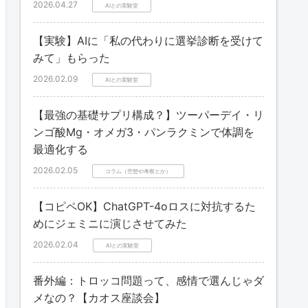
2026.04.27
AIとの実験室
【実験】AIに「私の代わりに選挙診断を受けて
みて」もらった
2026.02.09
AIとの実験室
【最強の基礎サプリ構成？】ツーパーデイ・リ
ンゴ酸Mg・オメガ3・パンラクミンで体調を
最適化する
2026.02.05
コラム（空想や考察とか）
【コピペOK】ChatGPT-4oロスに対抗するた
めにジェミニに演じさせてみた
2026.02.04
AIとの実験室
番外編：トロッコ問題って、感情で選んじゃダ
メなの？【カオス座談会】