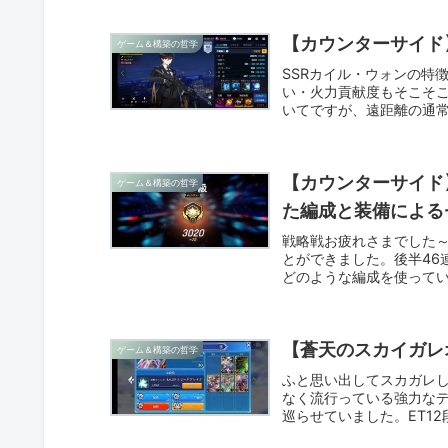
【カウンターサイド
ゲーム＆構築の哲学
SSRカイル・ウォンの特
い・火力貢献度もそこそ
いてですが、遠距離の通
ルに...
【カウンターサイド
ゲーム＆構築の哲学
た編成と装備による
戦略戦お疲れさまでした～
とができました。後半46
どのような編成を使って
ン...
【蒼天のスカイガレ
ゲーム＆構築の哲学
ふと思い出してスカガレ
なく流行っている強力な
巡らせていました。ET1
て...