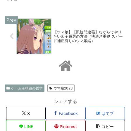
【ウマ娘】【凱旋門連覇】ながらでやり
たい因子厳選の方法（快適さ重視 スピー
ド補正有りのウマ娘編）
ゲーム＆構築の哲学
ウマ娘2023
シェアする
X
Facebook
はてブ
LINE
Pinterest
コピー