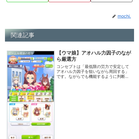
mochi.
関連記事
【ウマ娘】アオハル力因子のなが
ゲーム＆構築の哲学
ら厳選方
コンセプトは「最低限の労力で安定して
アオハル力因子を狙いながら周回する」
です。ながらでも機能するように判断に
割く時間を少なくするにはどうすればい
いかを考えました。ポイントとしては下
記となります。・パワー1100を目指す・
「逃げ」に脚質適性が...