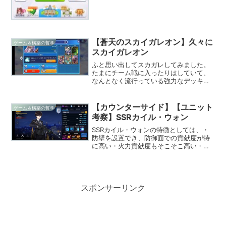
【蒼天のスカイガレオン】久々に
ゲーム＆構築の哲学
スカイガレオン
ふと思い出してスカガレしてみました。
たまにチーム戦に入ったりはしていて、
なんとなく流行っている強力なデッキは
知っていたため、対抗できる手段がない
か少し考えを巡らせていました。ET12段
アフラマズダ入りの即死デッキ、７～９
【カウンターサイド】【ユニット
ゲーム＆構築の哲学
枚ほぼ単色で組まれて...
考察】SSRカイル・ウォン
SSRカイル・ウォンの特徴としては、・
防壁を設置でき、防御面での貢献度が特
に高い・火力貢献度もそこそこ高い・カ
イル自身は脆いので位置取りに注意が必
要防壁についてですが、遠距離の通常攻
撃を防ぐことが可能です。※ただし、特殊
スキル、究極スキルに...
スポンサーリンク