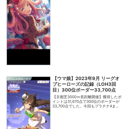
ですが、ダート専用の終盤加速効果のあ
るスキルとなります。順位条件がないの
で、すべての脚質に使えるのは長所とな
ります。アクエリアス杯で...
【ウマ娘】2023年9月 リーグオ
ゲーム＆構築の哲学
ブヒーローズの記録（LOH3回
目）300位ボーダー33,700点
【京都芝3000ｍ長距離開催】獲得したポ
イントは31,670点で300位のボーダーが
33,700点でした。今回もプラチナ4まで
は到達することができました。なお、ラ
ンキング1位は33,930点で着外は2回のみ
だったようです。京都芝3000ｍ条...