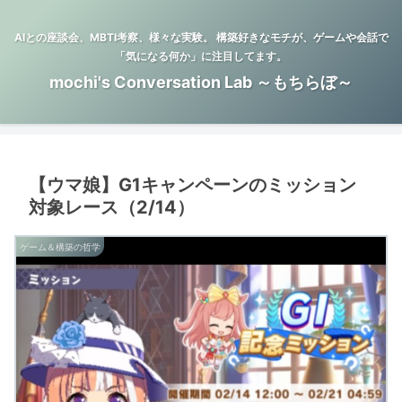
AIとの座談会、MBTI考察、様々な実験。 構築好きなモチが、ゲームや会話で
「気になる何か」に注目してます。
mochi's Conversation Lab ～もちらぼ～
【ウマ娘】G1キャンペーンのミッション
対象レース（2/14）
ゲーム＆構築の哲学