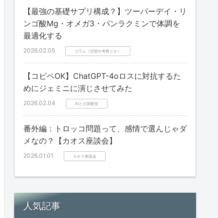
【最強の基礎サプリ構成？】ツーパーデイ・リ
ンゴ酸Mg・オメガ3・パンラクミンで体調を
最適化する
2026.02.05
コラム（空想や考察とか）
【コピペOK】ChatGPT-4oロスに対抗するた
めにジェミニに演じさせてみた
2026.02.04
AIとの実験室
番外編：トロッコ問題って、感情で選んじゃダ
メなの？【カオス座談会】
2026.01.01
カオス座談会
人気記事