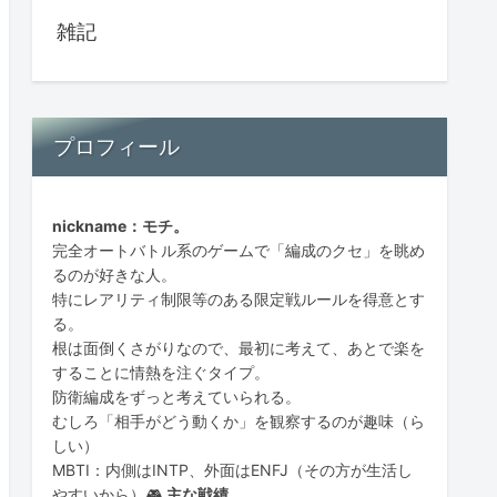
雑記
プロフィール
nickname：モチ。
完全オートバトル系のゲームで「編成のクセ」を眺め
るのが好きな人。
特にレアリティ制限等のある限定戦ルールを得意とす
る。
根は面倒くさがりなので、最初に考えて、あとで楽を
することに情熱を注ぐタイプ。
防衛編成をずっと考えていられる。
むしろ「相手がどう動くか」を観察するのが趣味（ら
しい）
MBTI：内側はINTP、外面はENFJ（その方が生活し
やすいから）🎮
主な戦績