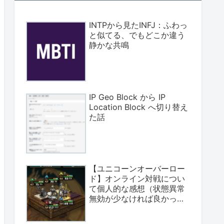
INTPから見たINFJ：ふわっ
と似てる、でもどこか違う
静かな共鳴
IP Geo Block から IP
Location Block へ切り替え
た話
【ユニコーンオーバーロー
ド】オンライン対戦につい
て個人的な感想（状態異常
無効が少なければ良かっ
た）