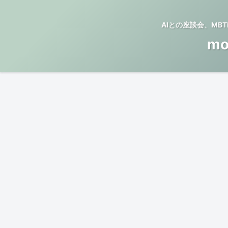
AIとの座談会、M
mo