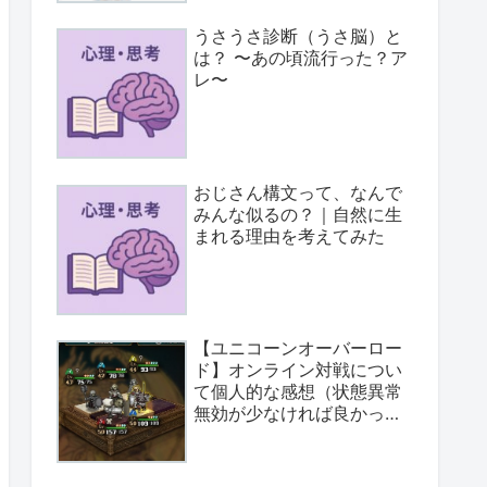
うさうさ診断（うさ脳）と
は？ 〜あの頃流行った？ア
レ〜
おじさん構文って、なんで
みんな似るの？｜自然に生
まれる理由を考えてみた
【ユニコーンオーバーロー
ド】オンライン対戦につい
て個人的な感想（状態異常
無効が少なければ良かっ
た）