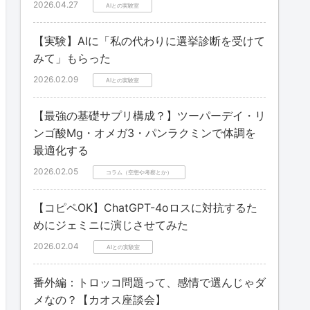
2026.04.27
AIとの実験室
【実験】AIに「私の代わりに選挙診断を受けて
みて」もらった
2026.02.09
AIとの実験室
【最強の基礎サプリ構成？】ツーパーデイ・リ
ンゴ酸Mg・オメガ3・パンラクミンで体調を
最適化する
2026.02.05
コラム（空想や考察とか）
【コピペOK】ChatGPT-4oロスに対抗するた
めにジェミニに演じさせてみた
2026.02.04
AIとの実験室
番外編：トロッコ問題って、感情で選んじゃダ
メなの？【カオス座談会】