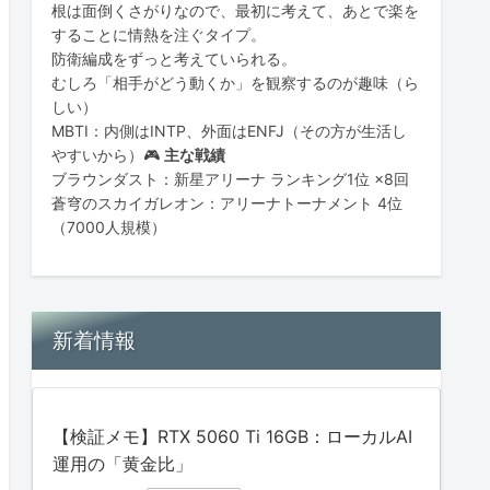
根は面倒くさがりなので、最初に考えて、あとで楽を
することに情熱を注ぐタイプ。
防衛編成をずっと考えていられる。
むしろ「相手がどう動くか」を観察するのが趣味（ら
しい）
MBTI：内側はINTP、外面はENFJ（その方が生活し
やすいから）🎮
主な戦績
ブラウンダスト：新星アリーナ ランキング1位 ×8回
蒼穹のスカイガレオン：アリーナトーナメント 4位
（7000人規模）
新着情報
【検証メモ】RTX 5060 Ti 16GB：ローカルAI
運用の「黄金比」