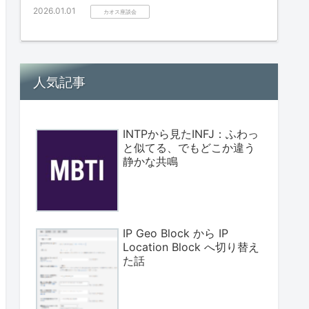
2026.01.01
カオス座談会
人気記事
INTPから見たINFJ：ふわっ
と似てる、でもどこか違う
静かな共鳴
IP Geo Block から IP
Location Block へ切り替え
た話