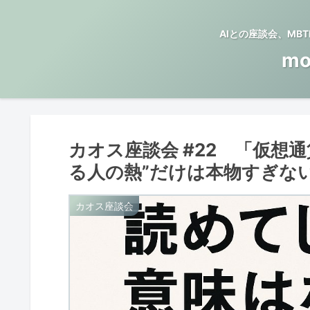
AIとの座談会、M
mo
カオス座談会 #22 「仮想
る人の熱”だけは本物すぎな
カオス座談会