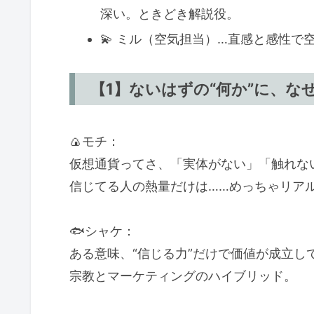
深い。ときどき解説役。
💫 ミル（空気担当）…直感と感性で
【1】ないはずの“何か”に、な
🍙モチ：
仮想通貨ってさ、「実体がない」「触れな
信じてる人の熱量だけは……めっちゃリア
🐟シャケ：
ある意味、“信じる力”だけで価値が成立し
宗教とマーケティングのハイブリッド。