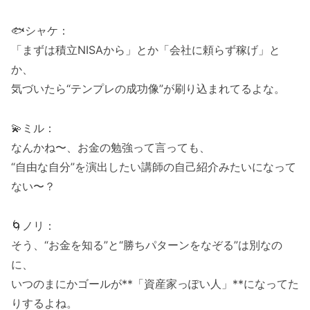
🐟シャケ：
「まずは積立NISAから」とか「会社に頼らず稼げ」と
か、
気づいたら“テンプレの成功像”が刷り込まれてるよな。
💫ミル：
なんかね〜、お金の勉強って言っても、
“自由な自分”を演出したい講師の自己紹介みたいになって
ない〜？
🌀ノリ：
そう、“お金を知る”と“勝ちパターンをなぞる”は別なの
に、
いつのまにかゴールが**「資産家っぽい人」**になってた
りするよね。