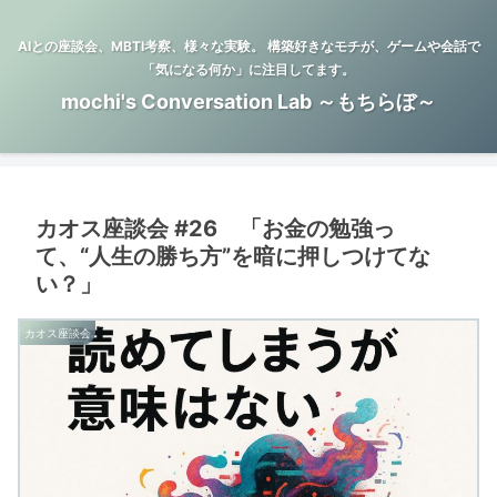
AIとの座談会、MBTI考察、様々な実験。 構築好きなモチが、ゲームや会話で
「気になる何か」に注目してます。
mochi's Conversation Lab ～もちらぼ～
カオス座談会 #26 「お金の勉強っ
て、“人生の勝ち方”を暗に押しつけてな
い？」
カオス座談会