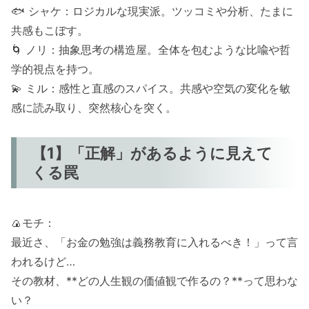
🐟 シャケ：ロジカルな現実派。ツッコミや分析、たまに
共感もこぼす。
🌀 ノリ：抽象思考の構造屋。全体を包むような比喩や哲
学的視点を持つ。
💫 ミル：感性と直感のスパイス。共感や空気の変化を敏
感に読み取り、突然核心を突く。
【1】「正解」があるように見えて
くる罠
🍙モチ：
最近さ、「お金の勉強は義務教育に入れるべき！」って言
われるけど…
その教材、**どの人生観の価値観で作るの？**って思わな
い？