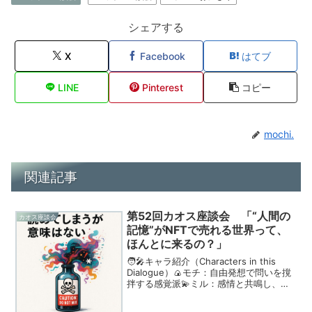
シェアする
X
Facebook
はてブ
LINE
Pinterest
コピー
mochi.
関連記事
第52回カオス座談会 「“人間の
カオス座談会
記憶”がNFTで売れる世界って、
ほんとに来るの？」
🧑‍🎤キャラ紹介（Characters in this
Dialogue）🍙モチ：自由発想で問いを撹
拌する感覚派💫ミル：感情と共鳴し、ふ
とした一言で場を揺らす🔥ブレイズ：ビ
ジネス視点で物事をドライブする現実派