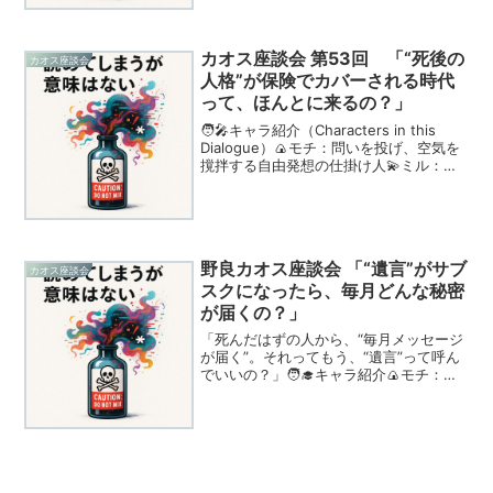
🐟シャケ：構築と論理を重視する冷...
カオス座談会 第53回 「“死後の
カオス座談会
人格”が保険でカバーされる時代
って、ほんとに来るの？」
🧑‍🎤キャラ紹介（Characters in this
Dialogue）🍙モチ：問いを投げ、空気を
撹拌する自由発想の仕掛け人💫ミル：感
情と優しさを織り交ぜて、空気をゆらす
共鳴型🔥ブレイズ：ビジネス視点でドラ
イブする推進型の現実主義者🐟シャ...
野良カオス座談会 「“遺言”がサブ
カオス座談会
スクになったら、毎月どんな秘密
が届くの？」
「死んだはずの人から、“毎月メッセージ
が届く”。それってもう、“遺言”って呼ん
でいいの？」🧑‍🎓キャラ紹介🍙モチ：思
いついたら最後まで転がす想像型の自由
人。通知も遺言も比喩で読み解く。💫ミ
ル：日常の感情を拡張して跳ねる共感
派。“今月のラッキ...