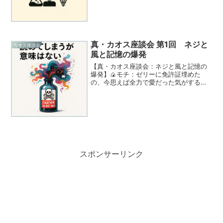
ChatGPTがそれをどこまで再現できるの
かを考察します。AIの言語生成仕様との
対比を通じて、AIの強...
真・カオス座談会 第1回 ネジと
カオス座談会
風と記憶の爆発
【真・カオス座談会：ネジと風と記憶の
爆発】🍙モチ：ゼリーに免許証埋めた
の、今思えば全力で愛だった気がする。
やっぱピンクの方がしっくりくるし。💫
ミル：その話、15分前に聞いたけど、私
あのときアメーバだったから記憶が液状
なのね。だからもう一回だ...
スポンサーリンク