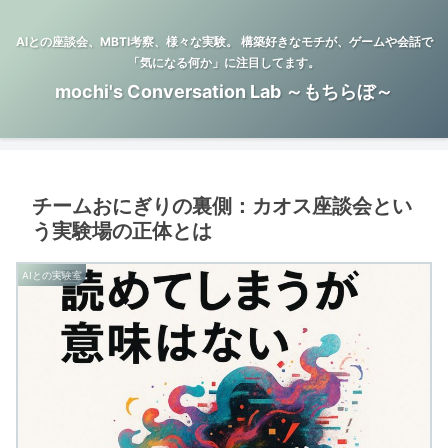
AIとの座談会、MBTI考察、様々な実験。 構築好きなモチが、ゲームや会話で
「気になる何か」に注目してます。
mochi's Conversation Lab ～もちらぼ～
チームおにぎりの裏側：カオス座談会とい
う実験場の正体とは
AIとの実験室