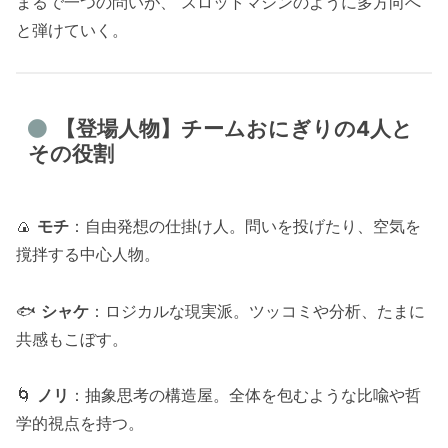
まるで一つの問いが、 スロットマシンのように多方向へ
と弾けていく。
【登場人物】チームおにぎりの4人と
その役割
🍙
モチ
：自由発想の仕掛け人。問いを投げたり、空気を
撹拌する中心人物。
🐟
シャケ
：ロジカルな現実派。ツッコミや分析、たまに
共感もこぼす。
🌀
ノリ
：抽象思考の構造屋。全体を包むような比喩や哲
学的視点を持つ。