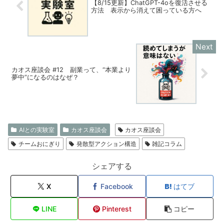
【8/15更新】ChatGPT-4oを復活させる
方法 表示から消えて困っている方へ
カオス座談会 #12 副業って、“本業より
夢中”になるのはなぜ？
AIとの実験室
カオス座談会
カオス座談会
チームおにぎり
発散型アクション構造
雑記コラム
シェアする
X
Facebook
はてブ
LINE
Pinterest
コピー