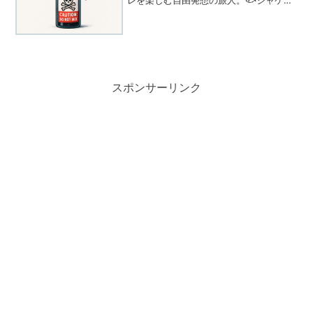
レを楽しむ自由発想の旅人。🐟シャケ：
構造に現実を重ねるロジカルな観察者。
🌀ノリ：言葉の深部から文化や概念を浮
かび上がらせる思索派。💫ミル：感覚
と...
スポンサーリンク