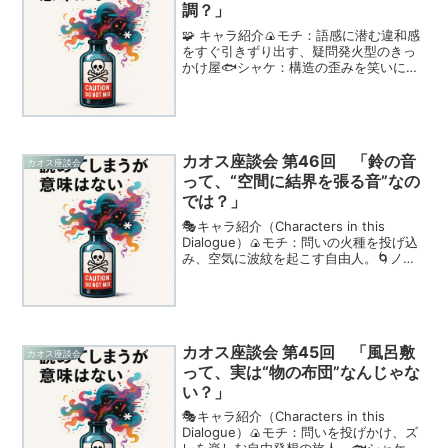
調？」
🧩 キャラ紹介🍙モチ：語感に潜む違和感
をすぐ引きずり出す、疑問発火型のきっ
かけ屋🐟シャケ：構造の歪みを笑いに変
える現実派の言葉職人🌀ノリ：語尾や文
法の背後にある関係性を淡々と解きほぐ
す観察者💫ミル：語感から感情や空気感
に飛び移る共感ジャンパ...
カオス座談会 第46回 「鈴の音
カオス座談会
って、“空間に結界を張る音”なの
では？」
🎭キャラ紹介（Characters in this
Dialogue）🍙モチ：問いの火種を投げ込
み、空気に波紋を起こす自由人。🌀ノ
リ：空間や概念を静かに掘り下げ、比喩
で世界を編む構造派。💫ミル：感覚の揺
れを言葉にし、空気の肌触りを届ける存
在...
カオス座談会 第45回 「風呂敷
カオス座談会
って、実は“物の布団”なんじゃな
い？」
🎭キャラ紹介（Characters in this
Dialogue）🍙モチ：問いを投げかけ、ズ