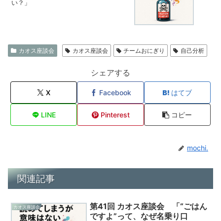
い？」
カオス座談会
カオス座談会
チームおにぎり
自己分析
シェアする
X
Facebook
はてブ
LINE
Pinterest
コピー
mochi.
関連記事
第41回 カオス座談会 「“ごはん
カオス座談会
ですよ”って、なぜ名乗り口