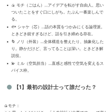
🍙 モチ（ごはん）…アイデアを転がす自由人。思い
ついたことをすぐ口にしがち。たぶん一番楽しんで
る。
🐟 シャケ（芯）…話の本質をつかみにくる論理派。
ときどき鋭すぎるけど、話を引き締める存在。
🌀 ノリ（外装）…全体構造を整えたり、抽象化した
り。静かだけど、言ってることは深い。ときどき解
説役。
💫 ミル（空気担当）…直感と感性で空気を変えるス
パイス枠。
【1】最初の設計士って誰だった？
🍙モチ：