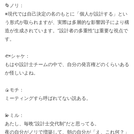
🌀ノリ：
※現代では自己決定の名のもとに「個人が設計する」とい
う形式が取られますが、実際は多層的な影響因子により構
造が生成されています。“設計者の多重性”は重要な視点で
す。
🐟シャケ：
もはや設計士チームの中で、自分の発言権どのくらいある
か怪しいよね。
🍙モチ：
ミーティングすら呼ばれてない説ある。
💫ミル：
あたし、毎晩“設計士交代制”だと思ってる。
夜の自分がノリで増築して、朝の自分が「え、これ何？」