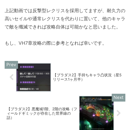
上記動画では反撃型レクリスを採用してますが、耐久力の
高いセイルや通常レクリスを代わりに置いて、他のキャラ
で敵を殲滅できれば攻略自体は可能かなと思いました。
もし、VH7章攻略の際に参考となれば幸いです。
【ブラダス2】手持ちキャラ凸状況（星5
リリース1ヶ月半）
【ブラダス2】悪魔城1階、2階の攻略（フ
ィールドギミックが存在した世界線の
話）