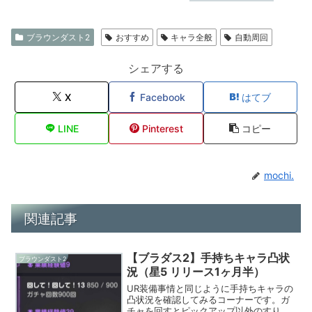
ブラウンダスト2
おすすめ
キャラ全般
自動周回
シェアする
X
Facebook
はてブ
LINE
Pinterest
コピー
mochi.
関連記事
【ブラダス2】手持ちキャラ凸状
ブラウンダスト2
況（星5 リリース1ヶ月半）
UR装備事情と同じように手持ちキャラの
凸状況を確認してみるコーナーです。ガ
チャを回すとピックアップ以外のすり抜