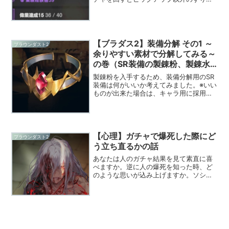
けで、そこそこ凸も進むはずですが果た
して…。ガチャを回した回数に関しては
実績で確認可能でした。どうやら現在の
ところ、850回ガチャ...
【ブラダス2】装備分解 その1 ～
ブラウンダスト2
余りやすい素材で分解してみる～
の巻（SR装備の製錬粉、製錬水
晶の入手量）
製錬粉を入手するため、装備分解用のSR
装備は何がいいか考えてみました。※いい
ものが出来た場合は、キャラ用に採用も
できます。防具系のSR伝説だと、UR高級
よりやや低いといった性能です。（8月ア
プデ後の性能）装備制作をしていると、
よく使う素材と...
【心理】ガチャで爆死した際にど
ブラウンダスト2
う立ち直るかの話
あなたは人のガチャ結果を見て素直に喜
べますか。逆に人の爆死を知った時、ど
のような思いが込み上げますか。ソシャ
ゲにガチャはつきものであります。pvp
要素のあるゲームはもちろんですが、そ
れ以外のジャンルでもガチャ課金制のも
のがほとんどです。何を...