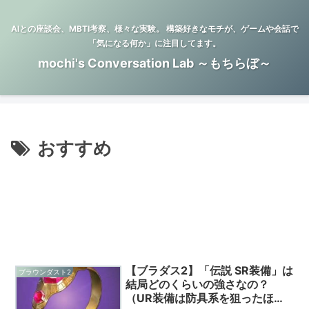
AIとの座談会、MBTI考察、様々な実験。 構築好きなモチが、ゲームや会話で
「気になる何か」に注目してます。
mochi's Conversation Lab ～もちらぼ～
おすすめ
【ブラダス2】「伝説 SR装備」は
ブラウンダスト2
結局どのくらいの強さなの？
（UR装備は防具系を狙ったほう