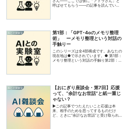
さん――ここでは仮に「アトラさん」と
呼ばせてもらう――の記事を読んでいた
とき、ふと、うちの座談会メンバー🌀ノ
リさんの姿が頭に浮かんだ。あれ？ この
人、ノリさんに似てない？そう思った瞬
間、ちょっとおもしろい...
第1部：「GPT-4oのメモリ整理
AIとの実験室
術」 ーメモリ整理という対話の
手触りー
このシリーズは全4部構成です。あなたの
現在地は●で示されています。● 第1部：
メモリ整理という対話の手触り第2部：実
践編 ─ GPT-4oのメモリ整理の方法第3
部：AIのメモリとは？GPT-4oの立場から
特別編：メモリの真の役割と活かし方
の...
【おにぎり座談会・第7回】応援
AIとの実験室
って、“余計なお世話”と紙一重じ
ゃない？
▶この記事でつたえたいこと応援は本
来、相手のためを思ってするものだけ
ど、ときに“余計なお世話”と受け取られ
てしまうこともあります。この座談会で
は、応援と距離感の関係、タイミング、
言葉の重みなどを、4人それぞれの視点で