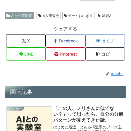
AIとの実験室
4人座談会
チームおにぎり
雑談AI
シェアする
X
Facebook
はてブ
LINE
Pinterest
コピー
mochi.
関連記事
「この人、ノリさんに似てな
AIとの実験室
い？」って思ったら、自分の分解
パターンが見えてきた話。
はじめに最近、とある構造系のブログ主