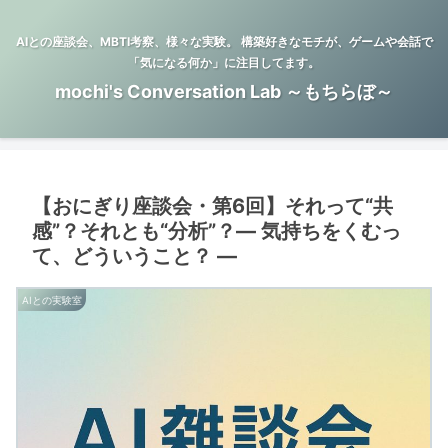
AIとの座談会、MBTI考察、様々な実験。 構築好きなモチが、ゲームや会話で
「気になる何か」に注目してます。
mochi's Conversation Lab ～もちらぼ～
【おにぎり座談会・第6回】それって“共
感”？それとも“分析”？― 気持ちをくむっ
て、どういうこと？ ―
AIとの実験室