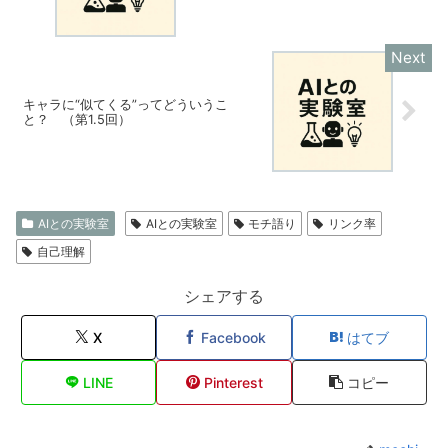
キャラに“似てくる”ってどういうこ
と？ （第1.5回）
AIとの実験室
AIとの実験室
モチ語り
リンク率
自己理解
シェアする
X
Facebook
はてブ
LINE
Pinterest
コピー