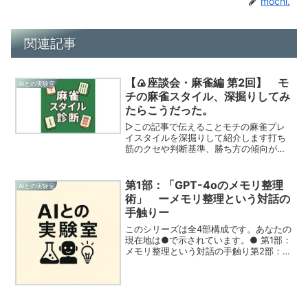
mochi.
関連記事
【🍙座談会・麻雀編 第2回】 モ
AIとの実験室
チの麻雀スタイル、深掘りしてみ
たらこうだった。
▷この記事で伝えることモチの麻雀プレ
イスタイルを深掘りして紹介します打ち
筋のクセや判断基準、勝ち方の傾向が明
らかになりますメンバー間のツッコミや
会話を通して、キャラの関係性も見えて
きます次回以降、他のメンバーも順番に
第1部：「GPT-4oのメモリ整理
AIとの実験室
掘り下げていく「麻雀シリ...
術」 ーメモリ整理という対話の
手触りー
このシリーズは全4部構成です。あなたの
現在地は●で示されています。● 第1部：
メモリ整理という対話の手触り第2部：実
践編 ─ GPT-4oのメモリ整理の方法第3
部：AIのメモリとは？GPT-4oの立場から
特別編：メモリの真の役割と活かし方
の...