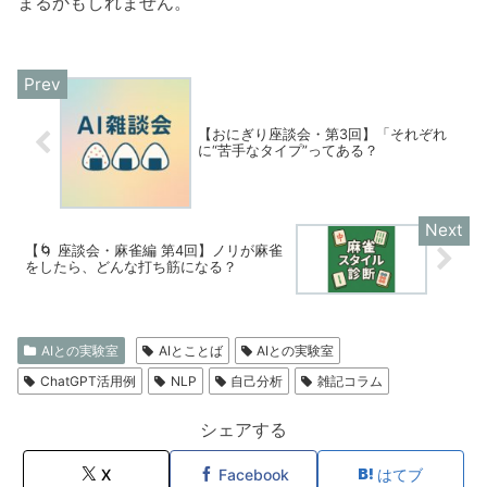
まるかもしれません。
【おにぎり座談会・第3回】「それぞれ
に“苦手なタイプ”ってある？
【🌀 座談会・麻雀編 第4回】ノリが麻雀
をしたら、どんな打ち筋になる？
AIとの実験室
AIとことば
AIとの実験室
ChatGPT活用例
NLP
自己分析
雑記コラム
シェアする
X
Facebook
はてブ