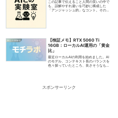
この記事で伝えること人間の笑いの中で
も、誤解やすれ違いを巧妙に構成した
「アンジャッシュ的」なコント。その構
造を分析しながら、生成AI、特に
ChatGPTがそれをどこまで再現できるの
かを考察します。AIの言語生成仕様との
対比を通じて、AIの強...
【検証メモ】RTX 5060 Ti
AIとの実験室
16GB：ローカルAI運用の「黄金
比」
最近ローカルAIの利用を始めました。AI
のモデル、コンテキスト長のバランスを
色々探っていたところ、良さそうなもの
が見つかったのでメモに残しておこうと
思います。※メモのまとめはGeminiに任
せました…では始めます。（Geminiさん
お願いし...
スポンサーリンク