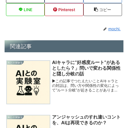
LINE
Pinterest
コピー
mochi.
関連記事
AIキャラに“好感度ルート”がある
AIとの実験室
としたら？」問いで変わる関係性
と隠し分岐の話
▶この記事でつたえたいことAIキャラと
の対話は、問い方や関係性の変化によっ
て“ルート分岐”が起きることがありま
す。それはまるで、「好感度」によって
キャラの振る舞いが変わるアドベンチャ
ーゲームのよう。各キャラに現れる「隠
しルート」の兆しから、...
アンジャッシュのすれ違いコント
AIとの実験室
を、AIは再現できるのか？