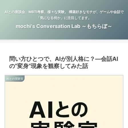
AIとの座談会、MBTI考察、様々な実験。 構築好きなモチが、ゲームや会話で
「気になる何か」に注目してます。
mochi's Conversation Lab ～もちらぼ～
問い方ひとつで、AIが別人格に？—会話AI
の“変身”現象を観察してみた話
AIとの実験室