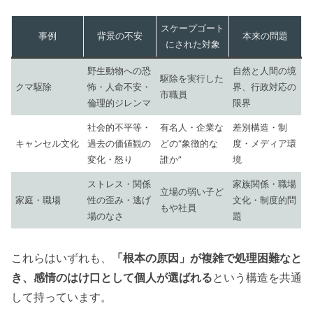
スケープゴート
事例
背景の不安
本来の問題
にされた対象
野生動物への恐
自然と人間の境
駆除を実行した
クマ駆除
怖・人命不安・
界、行政対応の
市職員
倫理的ジレンマ
限界
社会的不平等・
有名人・企業な
差別構造・制
キャンセル文化
過去の価値観の
どの“象徴的な
度・メディア環
変化・怒り
誰か”
境
ストレス・関係
家族関係・職場
立場の弱い子ど
家庭・職場
性の歪み・逃げ
文化・制度的問
もや社員
場のなさ
題
これらはいずれも、
「根本の原因」が複雑で処理困難なと
き、感情のはけ口として個人が選ばれる
という構造を共通
して持っています。