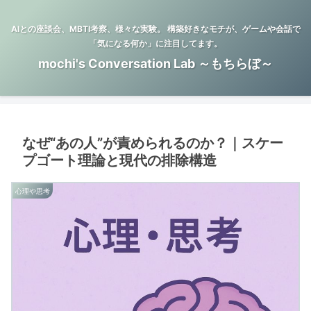
AIとの座談会、MBTI考察、様々な実験。 構築好きなモチが、ゲームや会話で
「気になる何か」に注目してます。
mochi's Conversation Lab ～もちらぼ～
なぜ“あの人”が責められるのか？｜スケー
プゴート理論と現代の排除構造
心理や思考