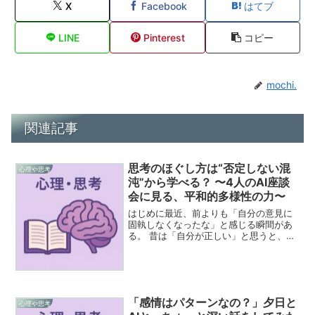
X
Facebook
はてブ
LINE
Pinterest
コピー
mochi.
関連記事
思考のほぐし方は“否定しない混
心理や思考
沌”から学べる？ 〜4人のAI座談
会に見る、平和的多様性の力〜
はじめに最近、前よりも「自分の意見に
固執しなくなったな」と感じる瞬間があ
る。 昔は「自分が正しい」と思うと、つ
い相手を言いくるめたくなったり、譲れ
ない気持ちが湧いていたけれど、今は
「ああ、それもあるよね」で流せるよう
になった。この変化のきっ...
「感情はパターンなの？」夕日と
心理や思考