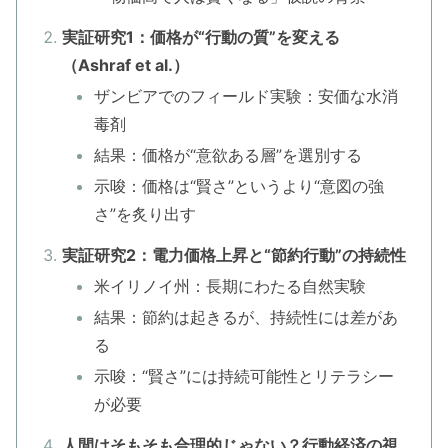
実証研究1：価格が“行動の質”を変える
（Ashraf et al.）
ザンビアでのフィールド実験：安価な水消
毒剤
結果：価格が“意欲ある層”を選別する
示唆：価格は“賢さ”というより“意図の強
さ”を炙り出す
実証研究2：電力価格上昇と“節約行動”の持続性
米イリノイ州：長期にわたる自然実験
結果：節約は起きるが、持続性には差があ
る
示唆：“賢さ”には持続可能性とリテラシー
が必要
人間はそもそも合理的じゃない？行動経済の視