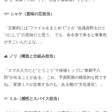
🐟
シャケ（意味の芯担当）
「文脈的には“ファイルをまとめて”とか “会議資料をひと
つにして”の意味だと思う。 でも、命令形で来ると軍事色
がすごいんだよな。」
🌊
ノリ（構造と仕組み担当）
「スマホ入力だと“とうごう”で候補トップに“東郷平八
郎”が出ることがある。 これ、予測変換の構造的な罠です
ね。 変換ミスが定着するのも、ある種の“文化進化”。」
🌱
ミル（感性とスパイス担当）