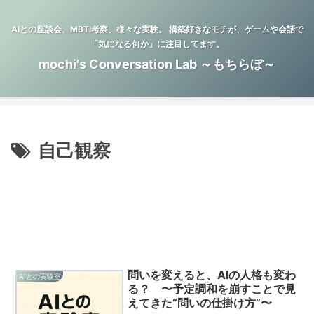
AIとの座談会、MBTI考察、様々な実験。 構築好きなモチが、ゲームや会話で
「気になる何か」に注目してます。
mochi's Conversation Lab ～もちらぼ～
自己観察
問いを変えると、AIの人格も変わ
AIとの実験室
る？ 〜予定調和を崩すことで見
えてきた“問いの仕掛け方”〜