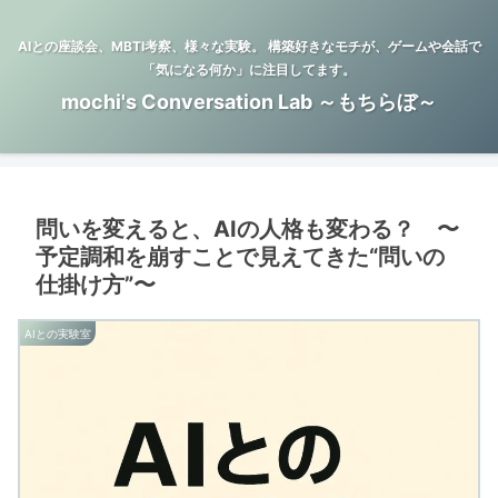
AIとの座談会、MBTI考察、様々な実験。 構築好きなモチが、ゲームや会話で
「気になる何か」に注目してます。
mochi's Conversation Lab ～もちらぼ～
問いを変えると、AIの人格も変わる？ 〜
予定調和を崩すことで見えてきた“問いの
仕掛け方”〜
AIとの実験室