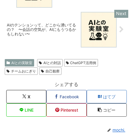
AIのテンションって、どこから湧いてる
の？ 〜会話の空気が、AIにもうつるか
もしれない〜
AIとの実験室
AIとの対話
ChatGPT活用例
チームおにぎり
自己観察
シェアする
X
Facebook
はてブ
LINE
Pinterest
コピー
mochi.