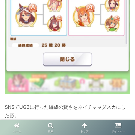
SNSでUG3に行った編成の賢さをネイチャ→ダスカにし
た形。
ただ、やはり賢さに関しては火力不足を感じました。
短距離では通用しそうなステータスに仕上がるので、スキ
ホーム
検索
トップ
サイドバー