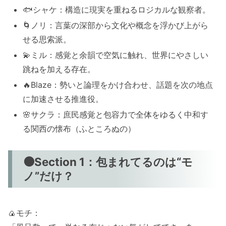
🐟シャケ：構造に現実を重ねるロジカルな観察者。
🌀ノリ：言葉の深部から文化や概念を浮かび上がら
せる思索派。
💫ミル：感覚と余韻で空気に触れ、世界にやさしい
跳ねを加える存在。
🔥Blaze：勢いと論理をかけ合わせ、話題を次の地点
に加速させる推進役。
🌸サクラ：庶民感覚と包容力で全体をゆるく中和す
る関西の懐布（ふところぬの）
🟠Section 1：包まれてるのは“モ
ノ”だけ？
🍙モチ：