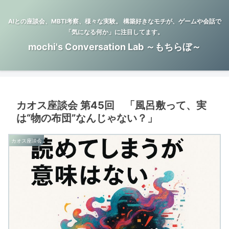
AIとの座談会、MBTI考察、様々な実験。 構築好きなモチが、ゲームや会話で
「気になる何か」に注目してます。
mochi's Conversation Lab ～もちらぼ～
カオス座談会 第45回 「風呂敷って、実
は“物の布団”なんじゃない？」
カオス座談会