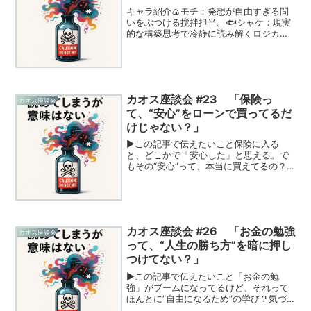
キャラ紹介🍙モチ：発想が自由すぎる問
いをぶつける撹拌担当。🐟シャケ：現実
的な構築思考で冷静に読み解くロジカル
派。🌀ノリ：抽象構造と哲学比喩で整え
かけて脱線する知性役。💫ミル：感性で
ふわっと跳びながら、場の空気を柔らか
くする共感型。🌸サクラ：...
カオス座談会 #23 「保険っ
カオス座談会
て、“安心”をローンで買ってるだ
けじゃない？」
▶この記事で伝えたいこと保険に入る
と、どこかで「安心した」と思える。で
もその“安心”って、本当に買えてるの？
もしかすると私たちは、「不安にならな
いための証明書」にお金を払っているだ
けかもしれません。この座談会では、そ
んな保険の不思議な構造を...
カオス座談会 #26 「お金の勉強
カオス座談会
って、“人生の勝ち方”を暗に押し
つけてない？」
▶この記事で伝えたいこと「お金の勉
強」がブームになってるけど、それって
ほんとに“自由になるため”の学び？気づ
かないうちに「これが正解」っていう人