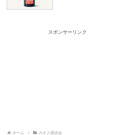
生のテンプレを押しつけられてない？こ
の座談会では、「資産形成」「副業」
「支出最適化」みたいな“正...
スポンサーリンク
ホーム
カオス座談会