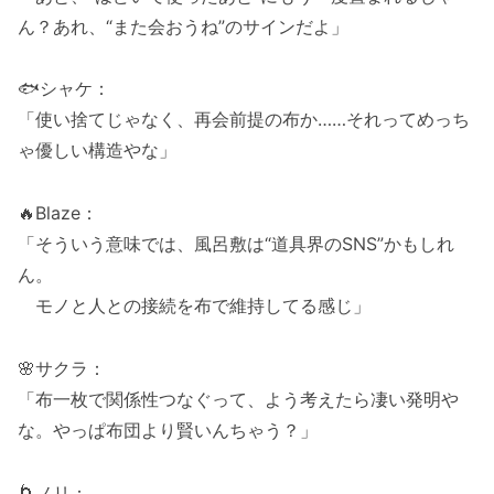
ん？あれ、“また会おうね”のサインだよ」
🐟シャケ：
「使い捨てじゃなく、再会前提の布か……それってめっち
ゃ優しい構造やな」
🔥Blaze：
「そういう意味では、風呂敷は“道具界のSNS”かもしれ
ん。
モノと人との接続を布で維持してる感じ」
🌸サクラ：
「布一枚で関係性つなぐって、よう考えたら凄い発明や
な。やっぱ布団より賢いんちゃう？」
🌀ノリ：