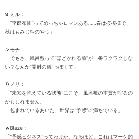
💫ミル：
「“季節布団”ってめっちゃロマンある……春は桜模様で、
秋はもみじ柄のやつ」
🍙モチ：
「でもさ、風呂敷って“ほどかれる前”が一番ワクワクしな
い？なんか“開封の儀”っぽくて」
🌀ノリ：
「“未知を抱えている状態”にこそ、風呂敷の本質が宿るの
かもしれません。
包まれているあいだ、世界は“予感”に満ちている」
🔥Blaze：
「“予感ビジネス”ってわけか。なるほど、これはマーケ的