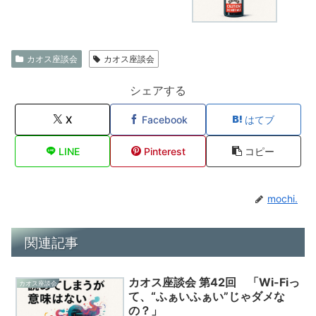
カオス座談会
カオス座談会
シェアする
X
Facebook
はてブ
LINE
Pinterest
コピー
mochi.
関連記事
カオス座談会 第42回 「Wi-Fiっ
カオス座談会
て、“ふぁいふぁい”じゃダメな
の？」