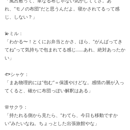
「風呂敷って、単なる布じゃない気がしててさ。あ
れ、“モノの布団”だと思うんだよ。寝かされてるって感
じ、しない？」
💫ミル：
「わかる〜！とくにお弁当とかさ、ほら、“がんばってき
てね”って気持ちで包まれてる感じ……あれ、絶対あったか
い」
🐟シャケ：
「まあ物理的には“包む”＝保護やけどな。感情の層が入っ
てくると、確かに布団っぽい解釈はある」
🌸サクラ：
「持たれる側から見たら、“わてら、今日も移動ですか
い”みたいなね。ちょっとした出張旅館やな」