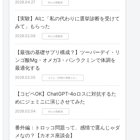
2026.04.27
AIとの実験室
【実験】AIに「私の代わりに選挙診断を受けて
みて」もらった
2026.02.09
AIとの実験室
【最強の基礎サプリ構成？】ツーパーデイ・リ
ンゴ酸Mg・オメガ3・パンラクミンで体調を
最適化する
2026.02.05
コラム（空想や考察とか）
【コピペOK】ChatGPT-4oロスに対抗するた
めにジェミニに演じさせてみた
2026.02.04
AIとの実験室
番外編：トロッコ問題って、感情で選んじゃダ
メなの？【カオス座談会】