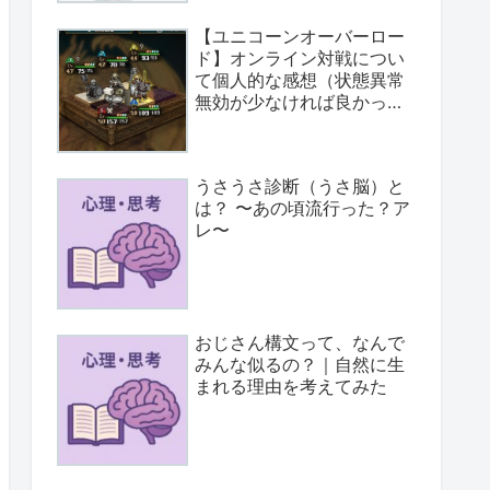
【ユニコーンオーバーロー
ド】オンライン対戦につい
て個人的な感想（状態異常
無効が少なければ良かっ
た）
うさうさ診断（うさ脳）と
は？ 〜あの頃流行った？ア
レ〜
おじさん構文って、なんで
みんな似るの？｜自然に生
まれる理由を考えてみた