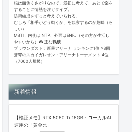
根は面倒くさがりなので、最初に考えて、あとで楽を
することに情熱を注ぐタイプ。
防衛編成をずっと考えていられる。
むしろ「相手がどう動くか」を観察するのが趣味（ら
しい）
MBTI：内側はINTP、外面はENFJ（その方が生活し
やすいから）🎮
主な戦績
ブラウンダスト：新星アリーナ ランキング1位 ×8回
蒼穹のスカイガレオン：アリーナトーナメント 4位
（7000人規模）
新着情報
【検証メモ】RTX 5060 Ti 16GB：ローカルAI
運用の「黄金比」