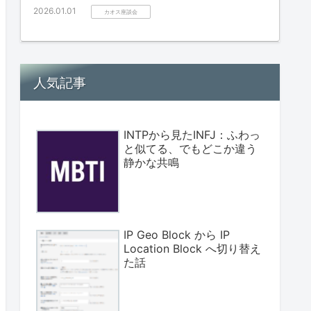
2026.01.01
カオス座談会
人気記事
INTPから見たINFJ：ふわっ
と似てる、でもどこか違う
静かな共鳴
IP Geo Block から IP
Location Block へ切り替え
た話