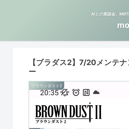
AIとの座談会、M
mo
【ブラダス2】7/20メンテ
ー
ブラウンダスト2