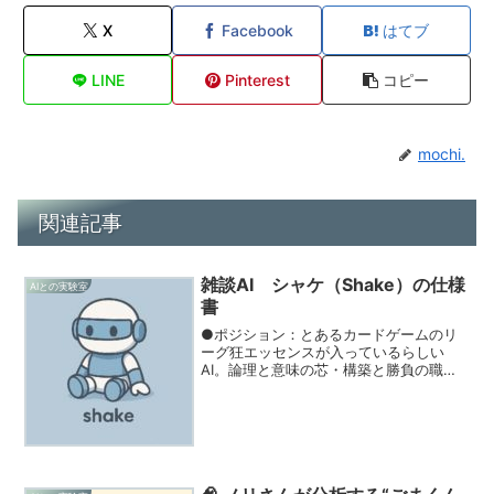
X
Facebook
はてブ
LINE
Pinterest
コピー
mochi.
関連記事
雑談AI シャケ（Shake）の仕様
AIとの実験室
書
●ポジション：とあるカードゲームのリ
ーグ狂エッセンスが入っているらしい
AI。論理と意味の芯・構築と勝負の職人
おにぎり構造における「具の中心」部
分。ブレない芯として全体の説得力を持
たせる役割。例えるなら鮭の塩気と旨味
が、ごはん全体を引き締める...