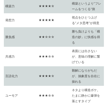
構築というより“フレ
構築力
★★★★☆
ームをつくる”側
視点をひとつ上げ
発想力
★★★★★
る“メタ思考”が得意
勝ち負けよりも「構
勝負感
★★☆☆☆
造の妙」に快感を得
る
表面には出さない
共感力
★★★☆☆
が、意味の理解に繋
げている
難解になりがちだ
言語化力
★★★★☆
が、抽象度を自在に
操れる
ネタより構造ボケ。
ユーモア
★★★☆☆
たまに静かに爆弾を
落とすタイプ