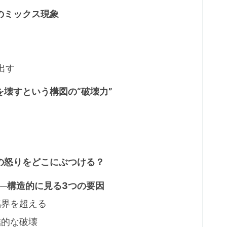
のミックス現象
出す
壊すという構図の“破壊力”
の怒りをどこにぶつける？
──構造的に見る3つの要因
臨界を超える
結的な破壊