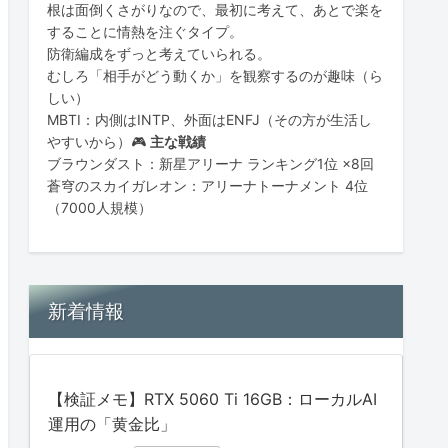
根は面倒くさがりなので、最初に考えて、あとで楽を
することに情熱を注ぐタイプ。
防衛編成をずっと考えていられる。
むしろ「相手がどう動くか」を観察するのが趣味（ら
しい）
MBTI：内側はINTP、外面はENFJ（その方が生活し
やすいから）🎮
主な戦績
ブラウンダスト：新星アリーナ ランキング1位 ×8回
蒼穹のスカイガレオン：アリーナトーナメント 4位
（7000人規模）
新着情報
【検証メモ】RTX 5060 Ti 16GB：ローカルAI
運用の「黄金比」