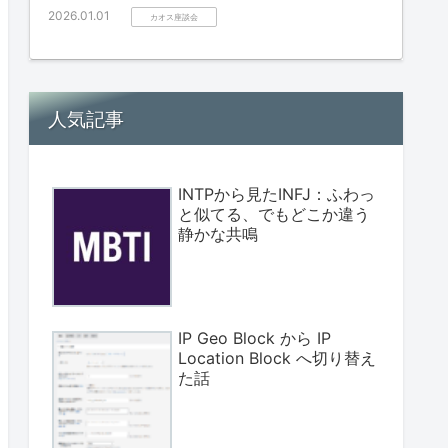
2026.01.01
カオス座談会
人気記事
INTPから見たINFJ：ふわっ
と似てる、でもどこか違う
静かな共鳴
IP Geo Block から IP
Location Block へ切り替え
た話