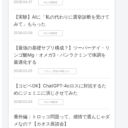
2026.04.27
AIとの実験室
【実験】AIに「私の代わりに選挙診断を受けて
みて」もらった
2026.02.09
AIとの実験室
【最強の基礎サプリ構成？】ツーパーデイ・リ
ンゴ酸Mg・オメガ3・パンラクミンで体調を
最適化する
2026.02.05
コラム（空想や考察とか）
【コピペOK】ChatGPT-4oロスに対抗するた
めにジェミニに演じさせてみた
2026.02.04
AIとの実験室
番外編：トロッコ問題って、感情で選んじゃダ
メなの？【カオス座談会】