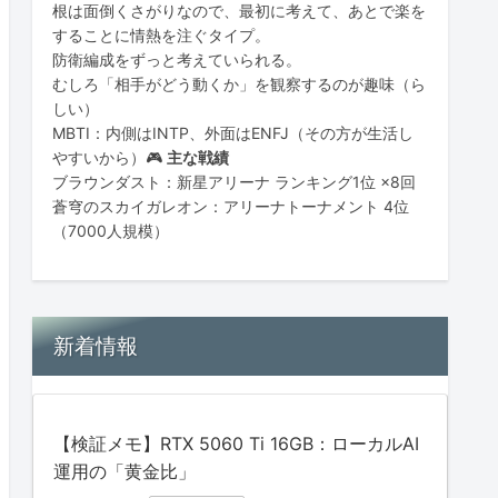
根は面倒くさがりなので、最初に考えて、あとで楽を
することに情熱を注ぐタイプ。
防衛編成をずっと考えていられる。
むしろ「相手がどう動くか」を観察するのが趣味（ら
しい）
MBTI：内側はINTP、外面はENFJ（その方が生活し
やすいから）🎮
主な戦績
ブラウンダスト：新星アリーナ ランキング1位 ×8回
蒼穹のスカイガレオン：アリーナトーナメント 4位
（7000人規模）
新着情報
【検証メモ】RTX 5060 Ti 16GB：ローカルAI
運用の「黄金比」