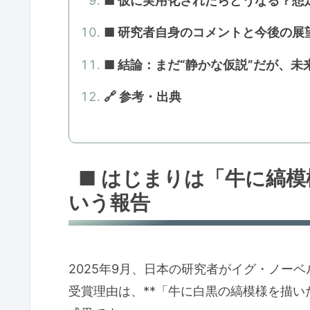
■ 仮に実用化されたらどうなる？想
■ 研究者自身のコメントと今後の展
■ 結論：まだ“静かな仮説”だが、
🔗 参考・出典
■ はじまりは「牛に縞
いう報告
2025年9月、日本の研究者がイグ・ノー
受賞理由は、**「牛に白黒の縞模様を描い