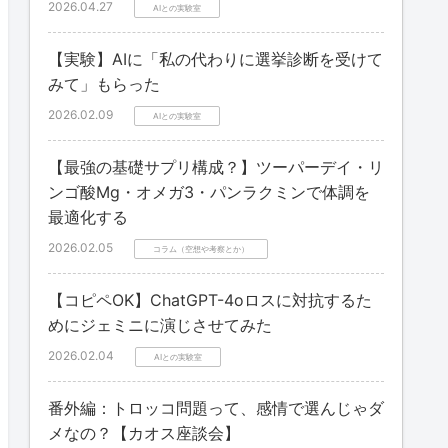
2026.04.27
AIとの実験室
【実験】AIに「私の代わりに選挙診断を受けて
みて」もらった
2026.02.09
AIとの実験室
【最強の基礎サプリ構成？】ツーパーデイ・リ
ンゴ酸Mg・オメガ3・パンラクミンで体調を
最適化する
2026.02.05
コラム（空想や考察とか）
【コピペOK】ChatGPT-4oロスに対抗するた
めにジェミニに演じさせてみた
2026.02.04
AIとの実験室
番外編：トロッコ問題って、感情で選んじゃダ
メなの？【カオス座談会】