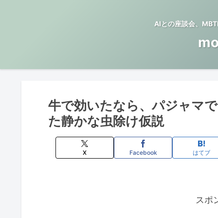
AIとの座談会、M
mo
牛で効いたなら、パジャマで
た静かな虫除け仮説
X
Facebook
はてブ
スポ