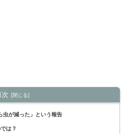
目次
ら虫が減った」という報告
のでは？