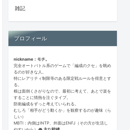
雑記
プロフィール
nickname：モチ。
完全オートバトル系のゲームで「編成のクセ」を眺め
るのが好きな人。
特にレアリティ制限等のある限定戦ルールを得意とす
る。
根は面倒くさがりなので、最初に考えて、あとで楽を
することに情熱を注ぐタイプ。
防衛編成をずっと考えていられる。
むしろ「相手がどう動くか」を観察するのが趣味（ら
しい）
MBTI：内側はINTP、外面はENFJ（その方が生活し
やすいから）🎮
主な戦績