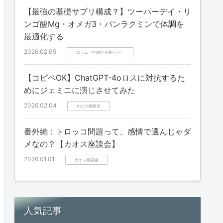
【最強の基礎サプリ構成？】ツーパーデイ・リ
ンゴ酸Mg・オメガ3・パンラクミンで体調を
最適化する
2026.02.05
コラム（空想や考察とか）
【コピペOK】ChatGPT-4oロスに対抗するた
めにジェミニに演じさせてみた
2026.02.04
AIとの実験室
番外編：トロッコ問題って、感情で選んじゃダ
メなの？【カオス座談会】
2026.01.01
カオス座談会
人気記事