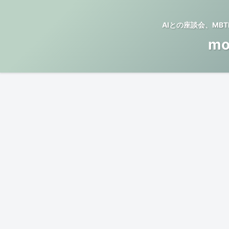
AIとの座談会、M
mo