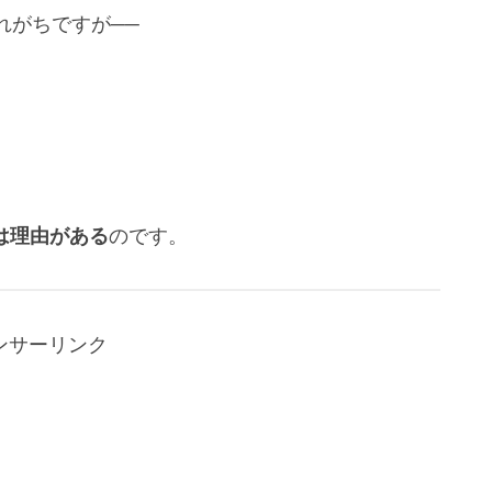
れがちですが──
は理由がある
のです。
ンサーリンク