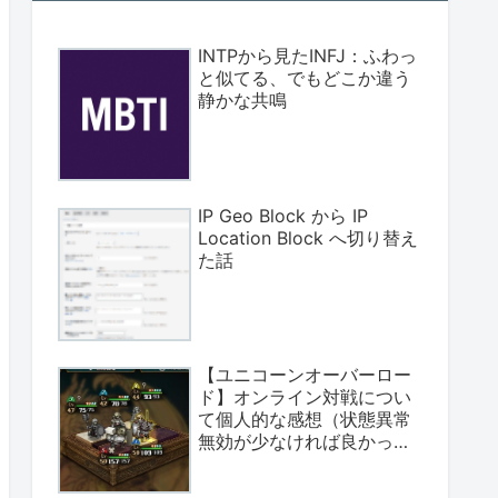
INTPから見たINFJ：ふわっ
と似てる、でもどこか違う
静かな共鳴
IP Geo Block から IP
Location Block へ切り替え
た話
【ユニコーンオーバーロー
ド】オンライン対戦につい
て個人的な感想（状態異常
無効が少なければ良かっ
た）