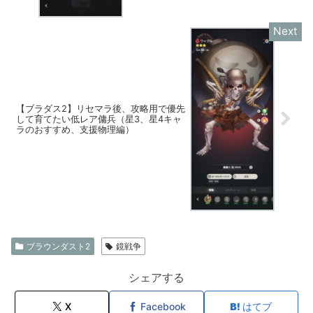
【ブラダス2】リセマラ後、攻略用で優先
して育てたい低レア傭兵（星3、星4キャ
ラのおすすめ、支援物理編）
ブラウンダスト2
鏡戦争
シェアする
X
Facebook
はてブ