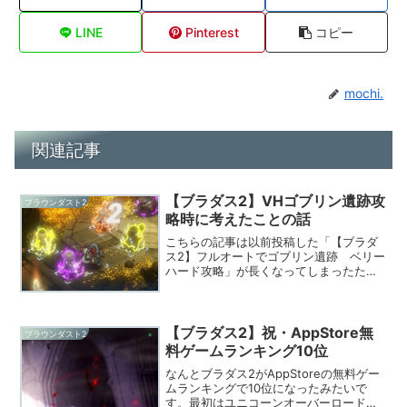
LINE
Pinterest
コピー
mochi.
関連記事
【ブラダス2】VHゴブリン遺跡攻
ブラウンダスト2
略時に考えたことの話
こちらの記事は以前投稿した「【ブラダ
ス2】フルオートでゴブリン遺跡 ベリー
ハード攻略」が長くなってしまったた
め、余談部分を切り分け、分割したもの
となります。攻略時に苦戦し、どのよう
に突破しようか考えていた様子を記述し
ています。以前の記事をま...
【ブラダス2】祝・AppStore無
ブラウンダスト2
料ゲームランキング10位
なんとブラダス2がAppStoreの無料ゲー
ムランキングで10位になったみたいで
す。最初はユニコーンオーバーロードが