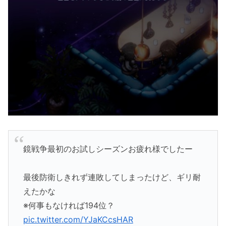
鏡戦争最初のお試しシーズンお疲れ様でしたー
最後防衛しきれず連敗してしまったけど、ギリ耐
えたかな
※何事もなければ194位？
pic.twitter.com/YJaKCcsHAR