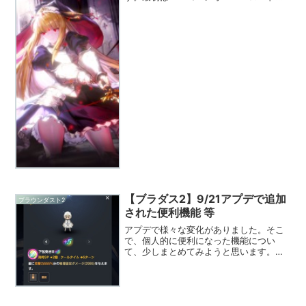
結構流行ったので、戦術性の高いソシャ
ゲ部門として、ブラウンダスト2がインフ
ルエンサー等に発掘されたのかと思って
いましたが、ど...
【ブラダス2】9/21アプデで追加
ブラウンダスト2
された便利機能 等
アプデで様々な変化がありました。そこ
で、個人的に便利になった機能につい
て、少しまとめてみようと思います。■
強化レビューが確認可能にコスチューム
凸による、スキルの効果を調べることが
できるようになりました。各コスチュー
ムについて、確認しやすい手...