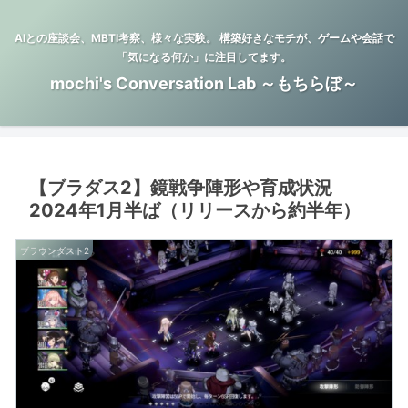
AIとの座談会、MBTI考察、様々な実験。 構築好きなモチが、ゲームや会話で
「気になる何か」に注目してます。
mochi's Conversation Lab ～もちらぼ～
【ブラダス2】鏡戦争陣形や育成状況
2024年1月半ば（リリースから約半年）
ブラウンダスト2