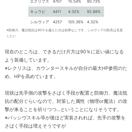
エクリプス
4707
15.54%
90.73%
キュウビ
4411
4.32%
92.88%
シルヴィア
4257
105.36%
4.32%
※防御力、魔法抵抗は90％を越えた分は効果なしです、シルヴィアの防具は見直
したい
現在のところは、できるだけ片方は90％に近い値になる
よう装備しています。
※レクリスは、カウンタースキルが自分の最大HP参照のた
め、HPを高めています。
現状は先手側の攻撃をさばく手段が配置と防御力、魔法抵
抗の配分ぐらいなので、対策した属性（物理or魔法）の攻
撃が来ることを祈りつつ…ということになりそうです。
※パッシヴスキル等が後ほど実装されれば、先手の攻撃を
さばく手段は増えそうですが