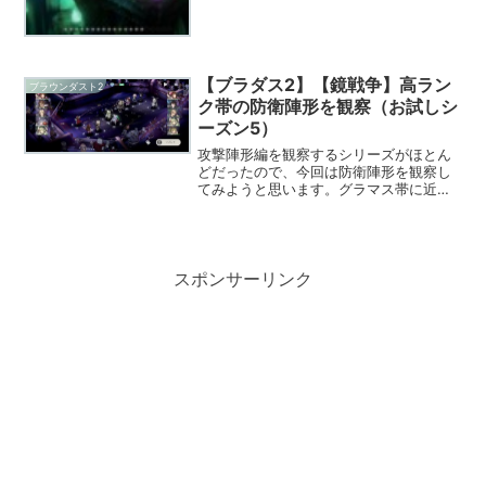
誤できるのが、このゲームのいいところ
だと思うのですが、最高点狙いで悪魔城
に挑戦する場合、ダンジ...
【ブラダス2】【鏡戦争】高ラン
ブラウンダスト2
ク帯の防衛陣形を観察（お試しシ
ーズン5）
攻撃陣形編を観察するシリーズがほとん
どだったので、今回は防衛陣形を観察し
てみようと思います。グラマス帯に近く
なるほど、装備の質が良くなり、圧倒的
に硬い防衛を行っているように感じまし
た。（防御力や魔法抵抗が90％近くまで
上げているキャラが多い...
スポンサーリンク