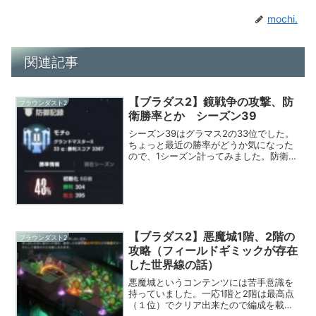
mochi.
関連記事
【ブラダス2】鏡戦争の攻撃、防
ブラウンダスト2
衛勝率とか シーズン39
シーズン39はグラマス2の33位でした。
ちょっと最近の勝率がどうか気になった
ので、1シーズン計ってみました。防衛
40％取れているのは大きいです。オルシ
ュタインを防御、魔法抵抗特化している
のが、明らかに効いている感じです。前
作だと上記防衛勝率...
【ブラダス2】悪魔城1階、2階の
ブラウンダスト2
攻略（フィールドギミックが存在
した世界線の話）
悪魔城というコンテンツには苦手意識を
持っていました。一応1階と2階は最高点
（１位）でクリア出来たので編成を載せ
てみます。気軽に陣形を変更して試行錯