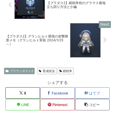
【ブラダス2】鏡戦争初のグラマス着地
立ち回り方法とか編
【ブラダス2】グランヒルト環境の攻撃陣
形メモ（グランヒルト実装 2024/1/25
～）
ブラウンダスト2
育成状況
鏡戦争
シェアする
X
Facebook
はてブ
LINE
Pinterest
コピー