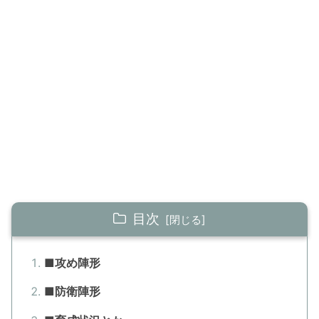
目次
■攻め陣形
■防衛陣形