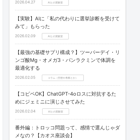
2026.04.27
AIとの実験室
【実験】AIに「私の代わりに選挙診断を受けて
みて」もらった
2026.02.09
AIとの実験室
【最強の基礎サプリ構成？】ツーパーデイ・リ
ンゴ酸Mg・オメガ3・パンラクミンで体調を
最適化する
2026.02.05
コラム（空想や考察とか）
【コピペOK】ChatGPT-4oロスに対抗するた
めにジェミニに演じさせてみた
2026.02.04
AIとの実験室
番外編：トロッコ問題って、感情で選んじゃダ
メなの？【カオス座談会】