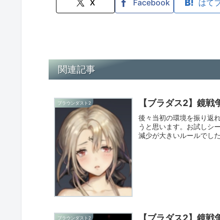
X
Facebook
はて
関連記事
【ブラダス2】鏡戦
ブラウンダスト2
後々当初の環境を振り返
うと思います。お試しシー
減少が大きいルールでした
す...
【ブラダス2】鏡戦
ブラウンダスト2