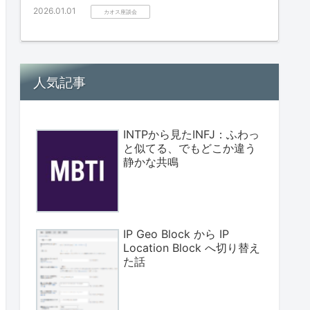
2026.01.01
カオス座談会
人気記事
INTPから見たINFJ：ふわっ
と似てる、でもどこか違う
静かな共鳴
IP Geo Block から IP
Location Block へ切り替え
た話