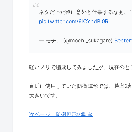
ネタだった割に意外と仕事するなあ、
pic.twitter.com/6ICYhdBl0R
— モチ。 (@mochi_sukagare)
Septem
軽いノリで編成してみましたが、現在のと
直近に使用していた防衛陣形では、勝率2
大きいです。
次ページ：防衛陣形の動き