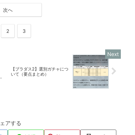
次へ
2
3
【ブラダス2】選別ガチャにつ
さ
いて（要点まとめ）
狙
で
ェアする