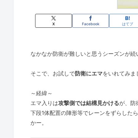
X
Facebook
はてブ
なかなか防衛が難しいと思うシーズンが続
そこで、お試しで
防衛にエマ
をいれてみま
～経緯～
エマ入りは
攻撃側では結構見かける
が、防
下段1体配置の陣形等でレーンをずらした
かー。