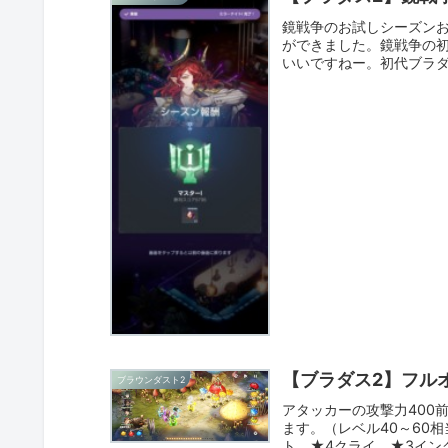
鏡戦争のお試しシーズンお
ができました。鏡戦争の
いいですねー。初代ブラ
感...
【ブラダス2】フル
ブラウンダスト2
アタッカーの攻撃力400
ます。（レベル40～60
ト、★4クライ、★3イン