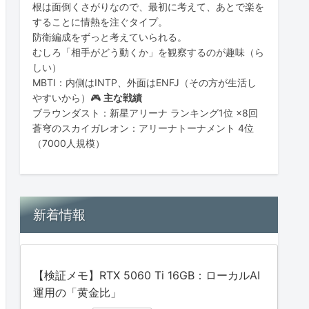
根は面倒くさがりなので、最初に考えて、あとで楽を
することに情熱を注ぐタイプ。
防衛編成をずっと考えていられる。
むしろ「相手がどう動くか」を観察するのが趣味（ら
しい）
MBTI：内側はINTP、外面はENFJ（その方が生活し
やすいから）🎮
主な戦績
ブラウンダスト：新星アリーナ ランキング1位 ×8回
蒼穹のスカイガレオン：アリーナトーナメント 4位
（7000人規模）
新着情報
【検証メモ】RTX 5060 Ti 16GB：ローカルAI
運用の「黄金比」