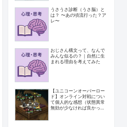
うさうさ診断（うさ脳）と
は？ 〜あの頃流行った？ア
レ〜
おじさん構文って、なんで
みんな似るの？｜自然に生
まれる理由を考えてみた
【ユニコーンオーバーロー
ド】オンライン対戦につい
て個人的な感想（状態異常
無効が少なければ良かっ
た）