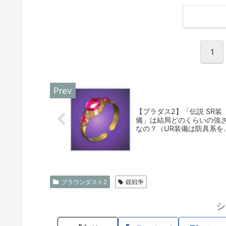
1
【ブラダス2】「伝説 SR装
備」は結局どのくらいの強
なの？（UR装備は防具系を
ったほうが恩恵受けやすい
す）
ブラウンダスト2
鏡戦争
シ