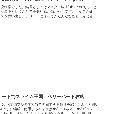
疲れ様でした。結果としてはマスターⅠの194位で終えること
初期環境ということで手探り感が強かったですが、そこがまた
ダスを思い出し、アリーナに帰ってきたんだなあとしみじみと
オートでスライム王国 ベリーハード攻略
前後、R装備フル強化相当で周回できる陣形を紹介しようと思い
相当です）編成に使用するキャラは★3アリネス、★3ギュン
グリッド、★3レムナント（★3ウィグル）となり、星4以...