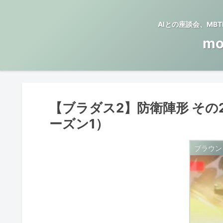
AIとの座談会、M
mo
【ブラダス2】防衛陣形 そ
ーズン1）
ブラウン