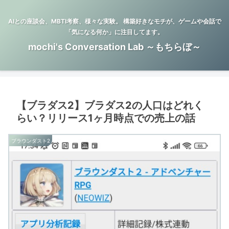
AIとの座談会、MBTI考察、様々な実験。 構築好きなモチが、ゲームや会話で
「気になる何か」に注目してます。
mochi's Conversation Lab ～もちらぼ～
【ブラダス2】ブラダス2の人口はどれく
らい？リリース1ヶ月時点での売上の話
ブラウンダスト2