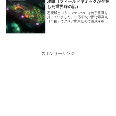
攻略（フィールドギミックが存在
した世界線の話）
悪魔城というコンテンツには苦手意識を
持っていました。一応1階と2階は最高点
（１位）でクリア出来たので編成を載せ
てみます。気軽に陣形を変更して試行錯
誤できるのが、このゲームのいいところ
だと思うのですが、最高点狙いで悪魔城
に挑戦する場合、ダンジ...
スポンサーリンク