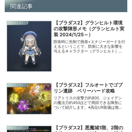
関連記事
【ブラダス2】グランヒルト環境
ブラウンダスト2
の攻撃陣形メモ（グランヒルト実
装 2024/1/25～）
防衛時に先制で挑発+エナジーガードを行
えるということで、防衛に大きな影響を
与えるキャラクター（グランヒルト）が
実装されました。これによって、攻めで
今まで有効だったフルアタ気味の速攻が
通じにくくなり、少し工夫が必要になっ
てきます。物理の場合、...
【ブラダス2】フルオートでゴブ
ブラウンダスト2
リン遺跡 ベリーハード攻略
リアトリスの攻撃力約800、ジェイデン
の魔法力約450ほどで周回できる陣形に
ついて紹介します。※高位UR装備は無
く、伝説R相当の装備を武器、腕に装備可
能であれば達成しやすいです。金策とし
て自動周回できるようにしたいゴブリン
遺跡のベリーハード...
【ブラダス2】悪魔城1階、2階の
ブラウンダスト2