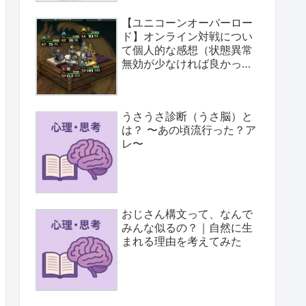
【ユニコーンオーバーロー
ド】オンライン対戦につい
て個人的な感想（状態異常
無効が少なければ良かっ
た）
うさうさ診断（うさ脳）と
は？ 〜あの頃流行った？ア
レ〜
おじさん構文って、なんで
みんな似るの？｜自然に生
まれる理由を考えてみた