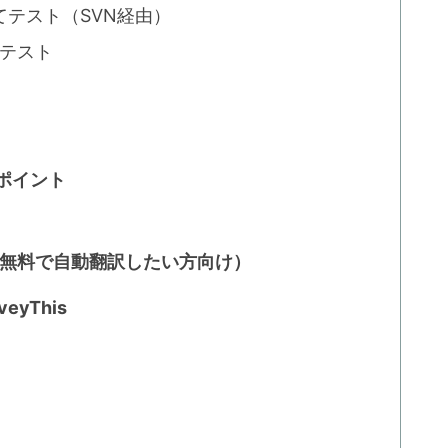
戻してテスト（SVN経由）
0でもテスト
のポイント
ント（無料で自動翻訳したい方向け）
eyThis