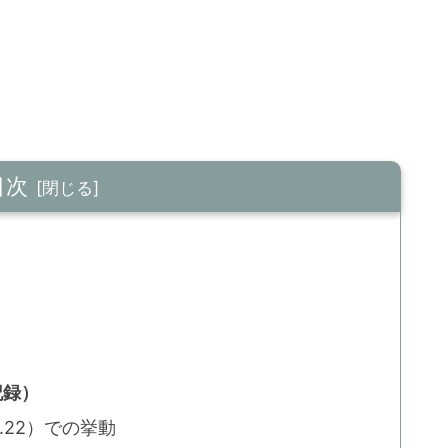
目次
記録）
2.9.22）での挙動