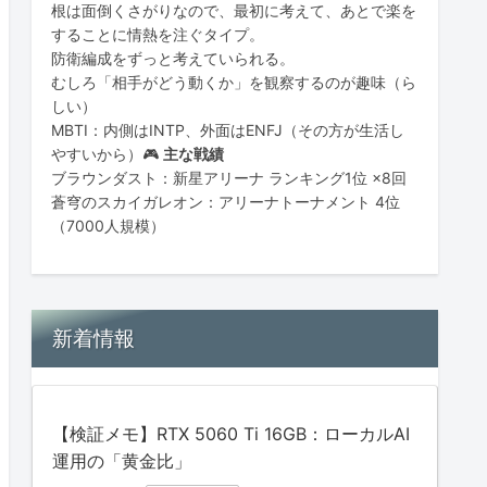
根は面倒くさがりなので、最初に考えて、あとで楽を
することに情熱を注ぐタイプ。
防衛編成をずっと考えていられる。
むしろ「相手がどう動くか」を観察するのが趣味（ら
しい）
MBTI：内側はINTP、外面はENFJ（その方が生活し
やすいから）🎮
主な戦績
ブラウンダスト：新星アリーナ ランキング1位 ×8回
蒼穹のスカイガレオン：アリーナトーナメント 4位
（7000人規模）
新着情報
【検証メモ】RTX 5060 Ti 16GB：ローカルAI
運用の「黄金比」