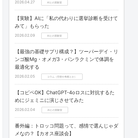
2026.04.27
AIとの実験室
【実験】AIに「私の代わりに選挙診断を受けて
みて」もらった
2026.02.09
AIとの実験室
【最強の基礎サプリ構成？】ツーパーデイ・リ
ンゴ酸Mg・オメガ3・パンラクミンで体調を
最適化する
2026.02.05
コラム（空想や考察とか）
【コピペOK】ChatGPT-4oロスに対抗するた
めにジェミニに演じさせてみた
2026.02.04
AIとの実験室
番外編：トロッコ問題って、感情で選んじゃダ
メなの？【カオス座談会】