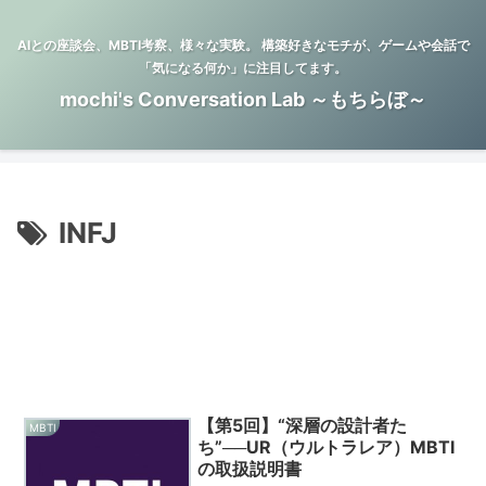
AIとの座談会、MBTI考察、様々な実験。 構築好きなモチが、ゲームや会話で
「気になる何か」に注目してます。
mochi's Conversation Lab ～もちらぼ～
INFJ
【第5回】“深層の設計者た
MBTI
ち”──UR（ウルトラレア）MBTI
の取扱説明書