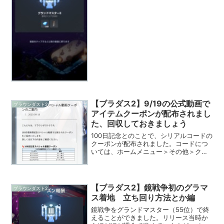
【ブラダス2】9/19の公式動画で
ブラウンダスト2
アイテムクーポンが配布されまし
た、回収しておきましょう
100日記念とのことで、シリアルコードの
クーポンが配布されました。コードにつ
いては、ホームメニュー＞その他＞クー
ポン登録 より可能です。全て入力すると
ガチャチケット×15と無料ダイヤ×1000
がもらえるため、是非回収しておきまし
ょう。※入力...
【ブラダス2】鏡戦争初のグラマ
ブラウンダスト2
ス着地 立ち回り方法とか編
鏡戦争をグランドマスター（55位）で終
えることができました。リリース当時か