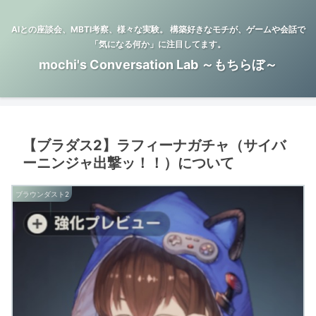
AIとの座談会、MBTI考察、様々な実験。 構築好きなモチが、ゲームや会話で
「気になる何か」に注目してます。
mochi's Conversation Lab ～もちらぼ～
【ブラダス2】ラフィーナガチャ（サイバ
ーニンジャ出撃ッ！！）について
ブラウンダスト2