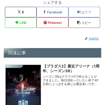
シェアする
X
Facebook
はてブ
LINE
Pinterest
コピー
mochi.
関連記事
【ブラダス2】最近アリーナ（1周
ブラウンダスト2
年、シーズン38）
シーズン38はグラマスⅡで終えることが
できました。毎日消化＋だいたい終了40
分前にぶっぱする感じが最近多いです。
攻撃勝率80～85％、防衛勝率35～40％
といったところ。防衛編成にいれている
オルシュシュタインが結構いい仕事して
くれます。防御...