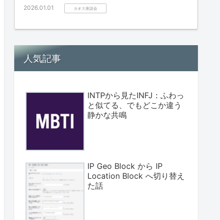
2026.01.01
カオス座談会
人気記事
INTPから見たINFJ：ふわっ
と似てる、でもどこか違う
静かな共鳴
IP Geo Block から IP
Location Block へ切り替え
た話