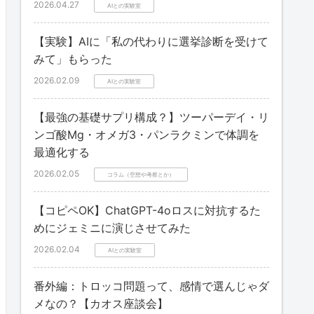
2026.04.27
AIとの実験室
【実験】AIに「私の代わりに選挙診断を受けて
みて」もらった
2026.02.09
AIとの実験室
【最強の基礎サプリ構成？】ツーパーデイ・リ
ンゴ酸Mg・オメガ3・パンラクミンで体調を
最適化する
2026.02.05
コラム（空想や考察とか）
【コピペOK】ChatGPT-4oロスに対抗するた
めにジェミニに演じさせてみた
2026.02.04
AIとの実験室
番外編：トロッコ問題って、感情で選んじゃダ
メなの？【カオス座談会】