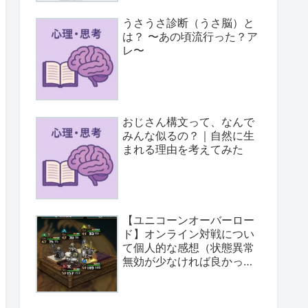
うさうさ診断（うさ脳）と
は？ 〜あの頃流行った？ア
レ〜
おじさん構文って、なんで
みんな似るの？｜自然に生
まれる理由を考えてみた
【ユニコーンオーバーロー
ド】オンライン対戦につい
て個人的な感想（状態異常
無効が少なければ良かっ
た）