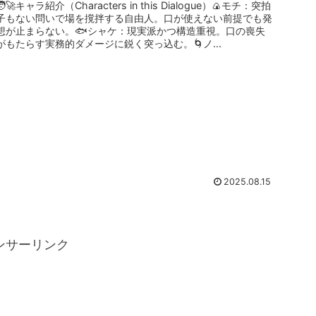
🧑‍🚀キャラ紹介（Characters in this Dialogue）🍙モチ：突拍
子もない問いで場を撹拌する自由人。口が使えない前提でも発
想が止まらない。🐟シャケ：現実派かつ構造重視。口の喪失
がもたらす実務的ダメージに鋭く突っ込む。🌀ノ...
2025.08.15
ンサーリンク