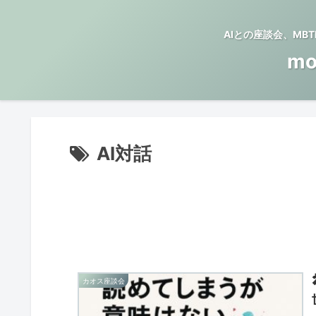
AIとの座談会、M
mo
AI対話
カオス座談会