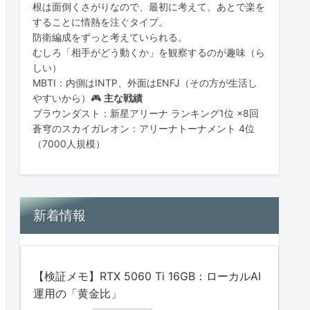
根は面倒くさがりなので、最初に考えて、あとで楽を
することに情熱を注ぐタイプ。
防衛編成をずっと考えていられる。
むしろ「相手がどう動くか」を観察するのが趣味（ら
しい）
MBTI：内側はINTP、外面はENFJ（その方が生活し
やすいから）🎮
主な戦績
ブラウンダスト：新星アリーナ ランキング1位 ×8回
蒼穹のスカイガレオン：アリーナトーナメント 4位
（7000人規模）
新着情報
【検証メモ】RTX 5060 Ti 16GB：ローカルAI
運用の「黄金比」