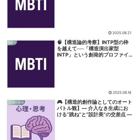
性”のかたち
2025.08.21
🧠【構造論的考察】INTP型の枠
MBTI
を越えて──「構造演出家型
INTP」という創発的プロファイ
ル
2025.08.18
🎮【構造的創作論としてのオート
心理や思考
バトル観】― 介入なき生成にお
ける“跳ね”と“設計美”の交差点 ―