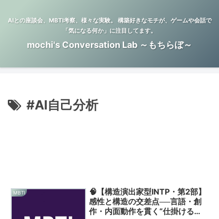
AIとの座談会、MBTI考察、様々な実験。 構築好きなモチが、ゲームや会話で
「気になる何か」に注目してます。
mochi's Conversation Lab ～もちらぼ～
#AI自己分析
🧠【構造演出家型INTP・第2部】
MBTI
感性と構造の交差点──言語・創
作・内面動作を貫く“仕掛ける知