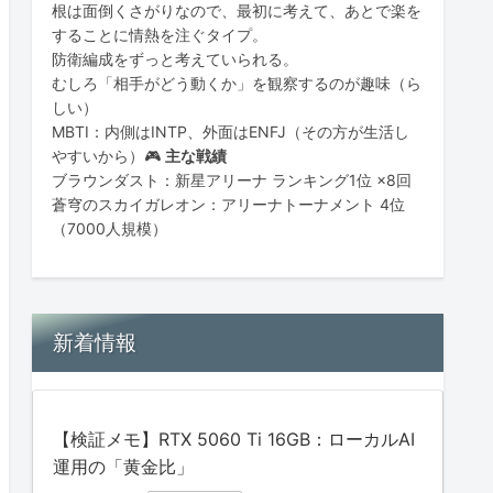
根は面倒くさがりなので、最初に考えて、あとで楽を
することに情熱を注ぐタイプ。
防衛編成をずっと考えていられる。
むしろ「相手がどう動くか」を観察するのが趣味（ら
しい）
MBTI：内側はINTP、外面はENFJ（その方が生活し
やすいから）🎮
主な戦績
ブラウンダスト：新星アリーナ ランキング1位 ×8回
蒼穹のスカイガレオン：アリーナトーナメント 4位
（7000人規模）
新着情報
【検証メモ】RTX 5060 Ti 16GB：ローカルAI
運用の「黄金比」