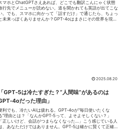
スマホとChatGPTさえあれば、どこでも翻訳こんにゃく状態
旅行先でメニューが読めない。道を聞かれても英語が出てこな
い。でも、スマホに向かって「話すだけ」で通じたら、ちょっ
と未来っぽくありませんか？GPT-4oはまさにその世界を現実
の生活に...
2025.08.20
「GPT‑5は冷たすぎた？“人間味”があるのは
GPT‑4oだった理由」
便利でも、冷たいAIは疲れる。GPT‑4oが“毎日使いたくな
る”理由とは？「なんかGPT‑5って、よそよそしくない？」
「正しいけど、会話がつまらなくなった…」こう感じている人
は、あなただけではありません。GPT‑5は確かに賢くて正確。
でも、...