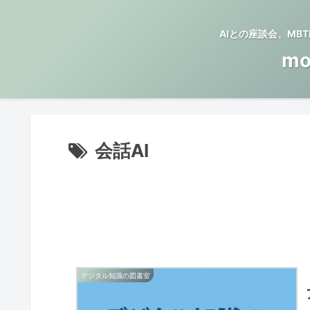
AIとの座談会、M
mo
会話AI
デジタル知識の図書室