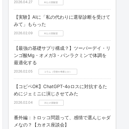
2026.04.27
AIとの実験室
【実験】AIに「私の代わりに選挙診断を受けて
みて」もらった
2026.02.09
AIとの実験室
【最強の基礎サプリ構成？】ツーパーデイ・リ
ンゴ酸Mg・オメガ3・パンラクミンで体調を
最適化する
2026.02.05
コラム（空想や考察とか）
【コピペOK】ChatGPT-4oロスに対抗するた
めにジェミニに演じさせてみた
2026.02.04
AIとの実験室
番外編：トロッコ問題って、感情で選んじゃダ
メなの？【カオス座談会】