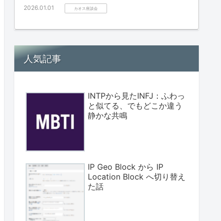
2026.01.01
カオス座談会
人気記事
INTPから見たINFJ：ふわっ
と似てる、でもどこか違う
静かな共鳴
IP Geo Block から IP
Location Block へ切り替え
た話